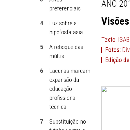
ANO 201
preferenciais
Visões
4
Luz sobre a
hipofosfatasia
Texto:
ISA
5
A reboque das
Fotos:
Di
múltis
Edição de
6
Lacunas marcam
expansão da
educação
profissional
técnica
7
Substituição no