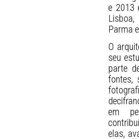
e 2013 
Lisboa,
Parma e
O arquit
seu est
parte d
fontes,
fotograf
decifran
em pe
contrib
elas, av