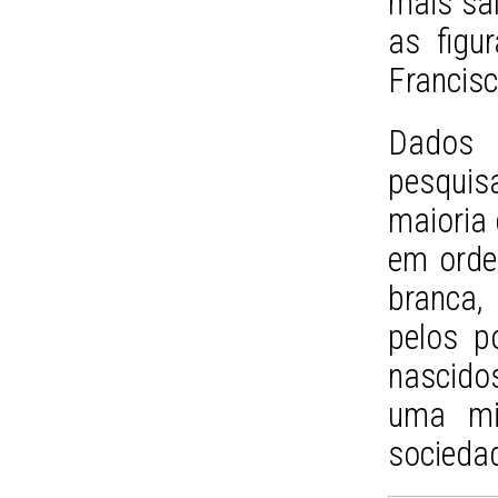
mais sal
as figu
Francisc
Dados 
pesquisa
maioria 
em orde
branca,
pelos p
nascido
uma mi
socieda