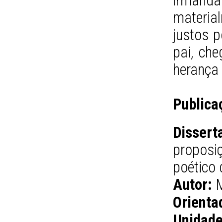
irmand
materi
justos 
pai, ch
herança
Publica
Dissert
propos
poético 
Autor:
M
Orienta
Unidade