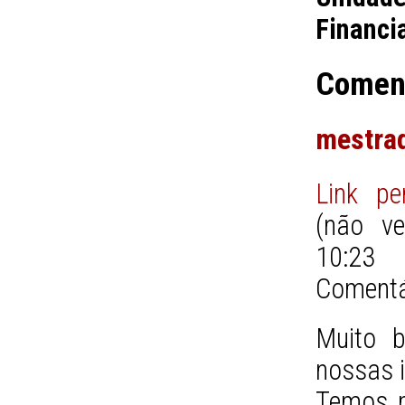
Financi
Comen
mestra
Link pe
(não ver
10:23
Comentá
Muito b
nossas i
Temos mu