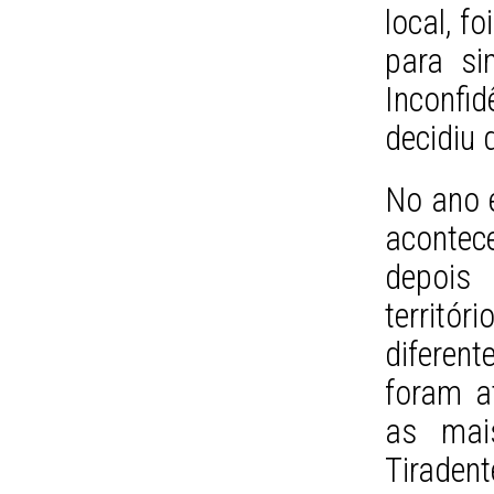
local, f
para si
Inconfid
decidiu 
No ano 
acontec
depois 
territór
diferen
foram a
as mais
Tirade