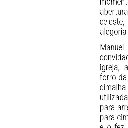
moment
abertur
celeste
alegoria
Manuel
convida
igreja,
forro da
cimalha
utiliza
para ar
para cim
e o fez