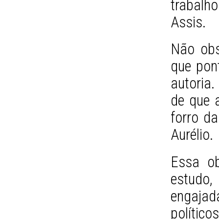
trabalh
Assis.
Não obs
que pon
autoria.
de que 
forro da
Aurélio.
Essa ob
estudo
engaja
político