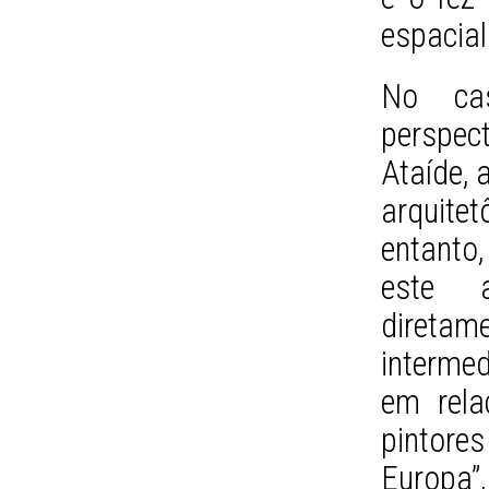
espacial
No ca
perspec
Ataíde, 
arquite
entanto,
este a
direta
intermed
em rela
pintor
Europa”,