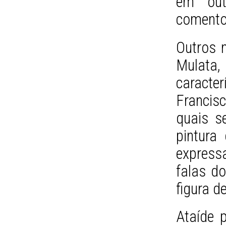
em outr
comento
Outros 
Mulata
caracte
Francis
quais s
pintura
express
falas do
figura d
Ataíde p