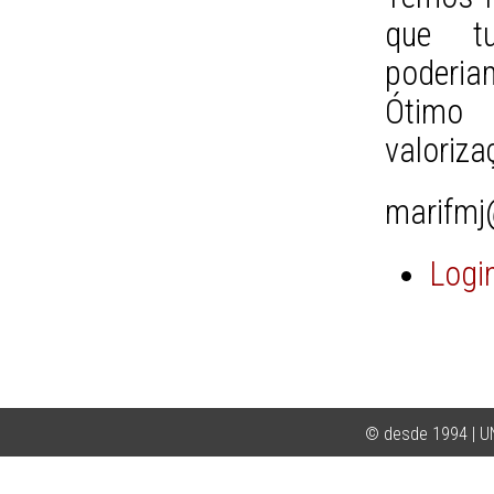
que tu
poderia
Ótimo 
valoriza
marifmj
Logi
© desde 1994 | 