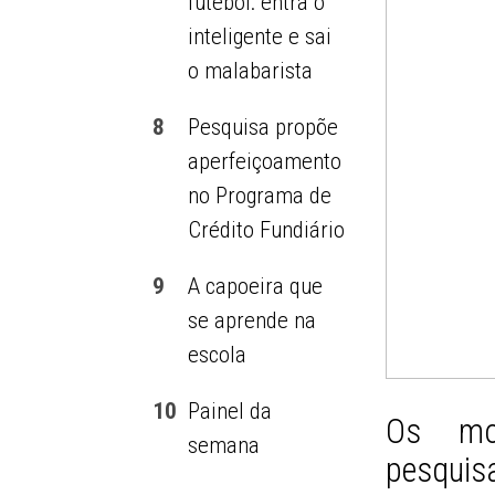
futebol: entra o
inteligente e sai
o malabarista
8
Pesquisa propõe
aperfeiçoamento
no Programa de
Crédito Fundiário
9
A capoeira que
se aprende na
escola
10
Painel da
Os mor
semana
pesquis