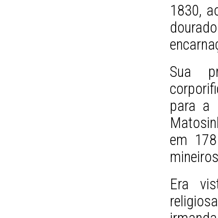
1830, a
dourad
encarna
Sua pr
corpori
para a 
Matosi
em 1781
mineiros
Era vi
relig