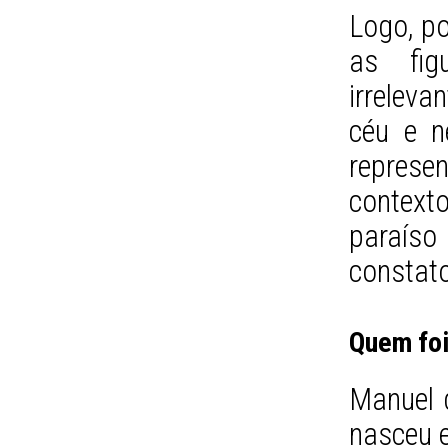
Logo, po
as fig
irrelevan
céu e n
repres
contexto
paraís
constato
Quem fo
Manuel d
nasceu 