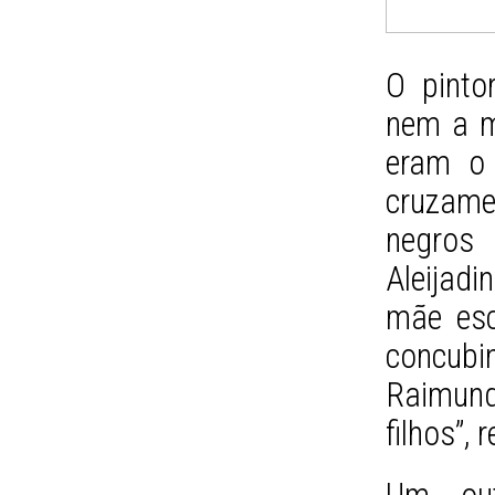
O pinto
nem a m
eram o 
cruzam
negros
Aleijadi
mãe esc
concubi
Raimund
filhos”, 