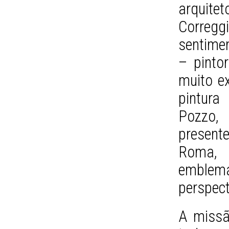
arquitet
Correg
sentime
– pinto
muito ex
pintura
Pozzo, 
present
Roma,
emble
perspect
A missã