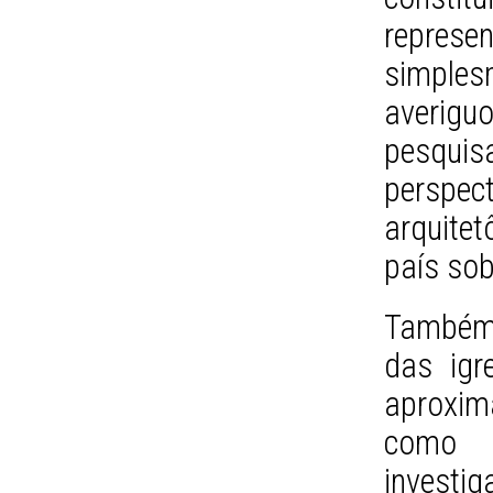
represe
simple
averig
pesqui
perspec
arquite
país sob
Também 
das igr
aproxim
como e
investig