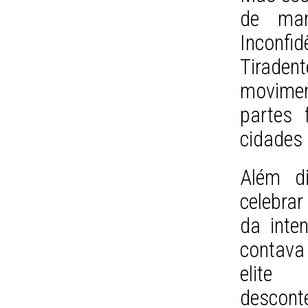
de man
Inconfid
Tiraden
movimen
partes 
cidades 
Além di
celebrar
da inte
contava
elite 
descont