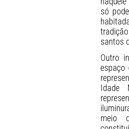
naquele 
só poder
habitad
tradiçã
santos d
Outro i
espaço 
represe
Idade 
represe
iluminur
meio d
consti