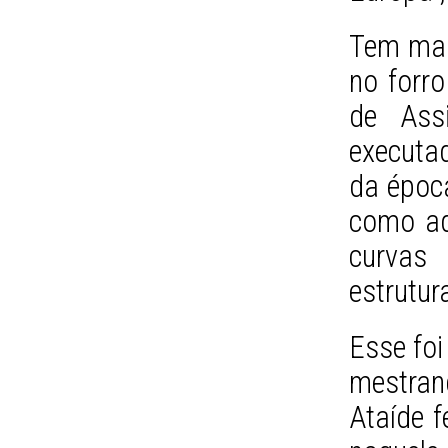
Tem mais
no forro
de Ass
executa
da época
como aq
curvas
estrutura
Esse foi
mestran
Ataíde 