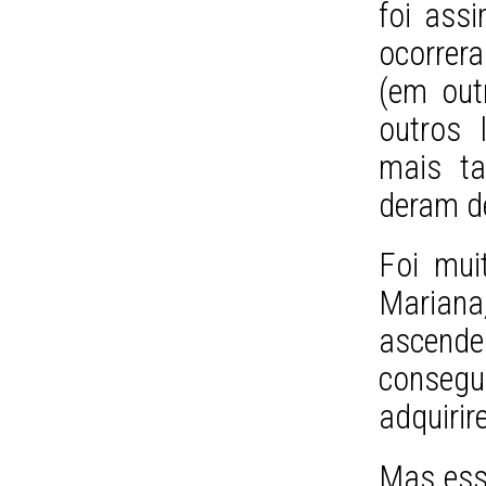
foi ass
ocorrer
(em out
outros 
mais ta
deram d
Foi mu
Maria
ascend
consegu
adquirir
Mas esse