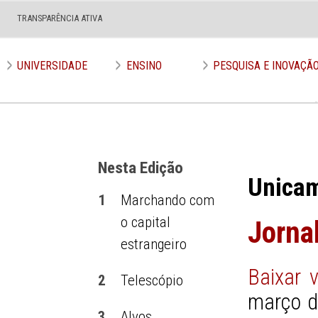
TRANSPARÊNCIA ATIVA
Edição nº 590
UNIVERSIDADE
ENSINO
PESQUISA E INOVAÇÃ
Nesta Edição
Unica
1
Marchando com
o capital
Jorna
estrangeiro
Baixar 
2
Telescópio
março d
3
Alvos