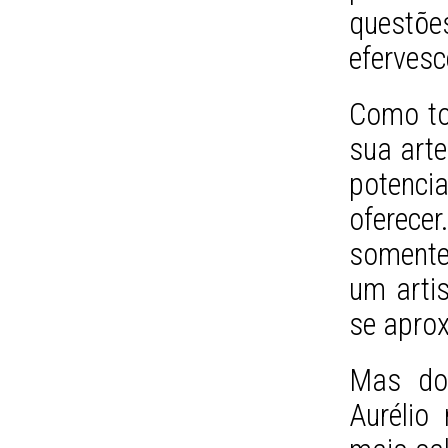
questõe
efervesc
Como tod
sua arte
potenci
oferece
somente
um artis
se aprox
Mas do 
Aurélio