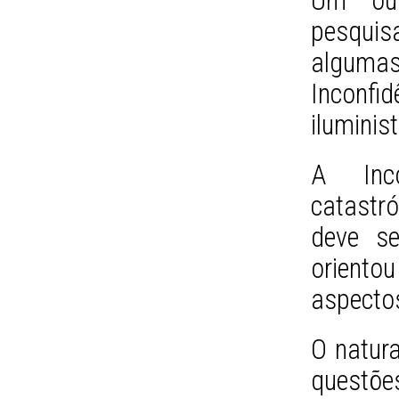
Um out
pesquis
alguma
Inconf
iluminis
A Inco
catastr
deve se
oriento
aspectos
O natura
questões