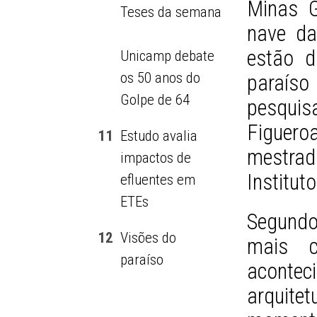
Minas G
Teses da semana
nave da
estão d
Unicamp debate
os 50 anos do
paraíso
Golpe de 64
pesquis
Figuero
11
Estudo avalia
mestrad
impactos de
Instituto
efluentes em
ETEs
Segundo 
12
Visões do
mais c
paraíso
aconte
arquit