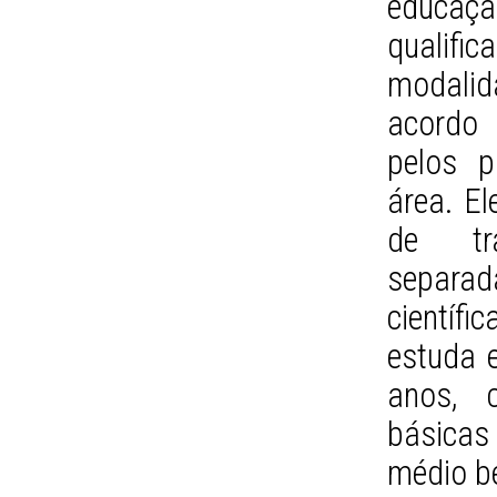
educação
qualific
modalid
acordo 
pelos p
área. E
de tr
separad
científi
estuda e
anos, c
básicas
médio b