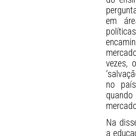
pergunt
em áre
política
encamin
mercad
vezes, 
‘salvaç
no paí
quando
mercado 
Na diss
a educa