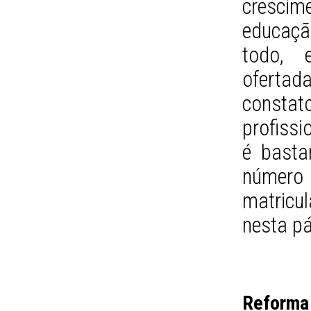
crescim
educaçã
todo, 
oferta
constat
profissi
é bastan
número 
matricu
nesta pá
Reform