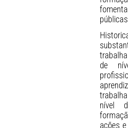
foment
públicas
Histor
subst
trabalh
de nív
profi
apren
trabalh
nível d
formaçã
ações e 