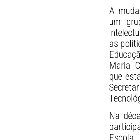
A mudan
um grup
intelect
as polít
Educação
Maria C
que esta
Secreta
Tecnoló
Na décad
partic
Escola 