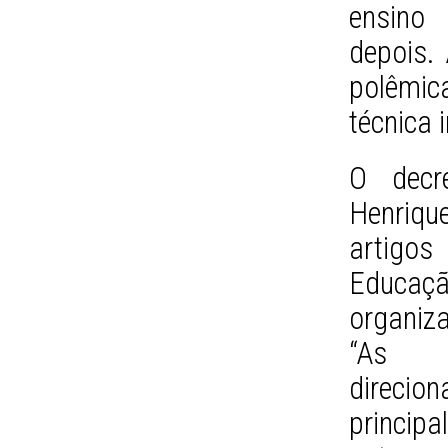
ensino
depois.
polêmic
técnica 
O decr
Henriq
artigos
Educaç
organiz
“As p
direcio
princi