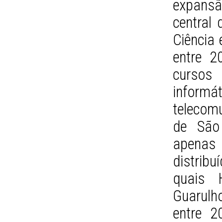
expansã
central 
Ciência 
entre 2
cursos 
informá
telecom
de São
apenas 
distribu
quais H
Guarulh
entre 2