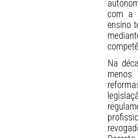
autonom
com a 
ensino t
media
competên
Na déca
menos 
reforma
legisl
regul
profiss
revogad