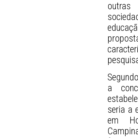
outras
socied
educaçã
propost
caracte
pesquis
Segundo 
a concr
estabel
seria a 
em Hor
Campin