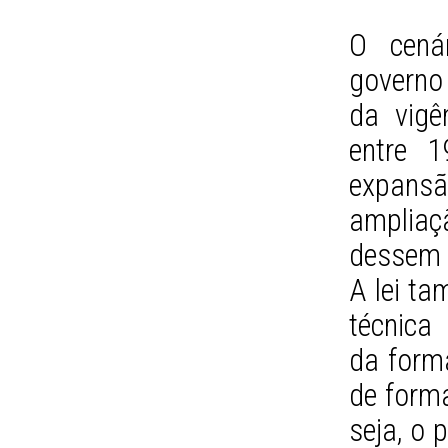
O cená
governo
da vigê
entre 1
expansã
amplia
dessem 
A lei t
técnica
da forma
de form
seja, o 