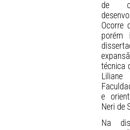
de cr
desenv
Ocorre 
porém i
disser
expans
técnica 
Lilian
Faculda
e orien
Neri de 
Na dis