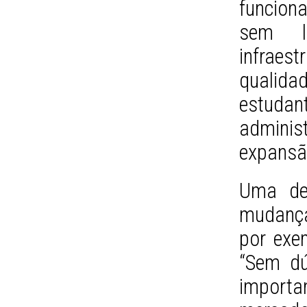
funciona
sem la
infraes
qualida
estuda
admini
expansã
Uma de
mudança
por exe
“Sem dú
importa