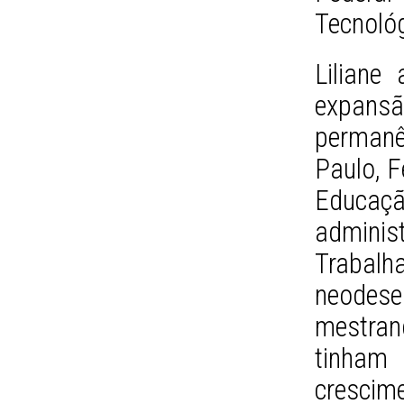
Tecnoló
Liliane
expans
permanê
Paulo, F
Educaç
admin
Trab
neodese
mestran
tinham
crescim