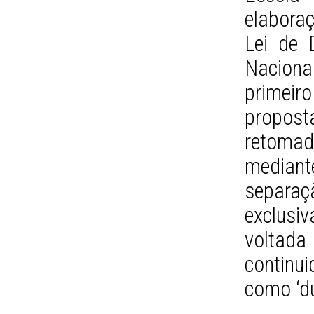
elaboraç
Lei de 
Naciona
primeir
propos
retomad
mediant
separa
exclusi
volta
continu
como ‘du