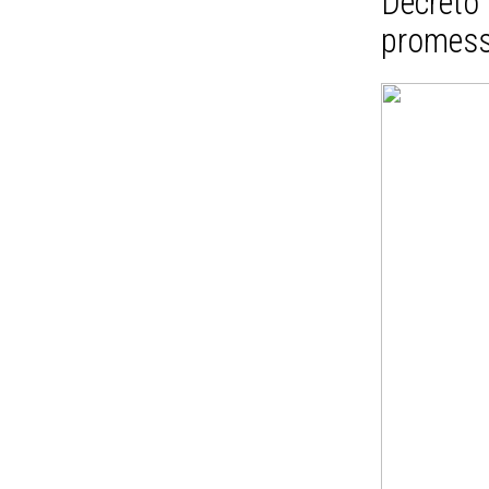
Decret
promess