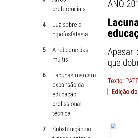
ANO 201
preferenciais
Lacun
4
Luz sobre a
educaç
hipofosfatasia
5
A reboque das
Apesar 
múltis
que dob
6
Lacunas marcam
Texto:
PATR
expansão da
Edição de
educação
profissional
técnica
7
Substituição no