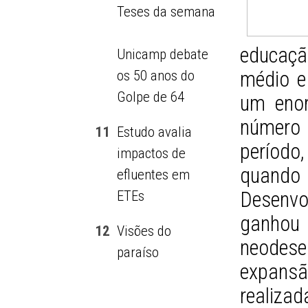
Teses da semana
educaçã
Unicamp debate
médio e 
os 50 anos do
Golpe de 64
um enor
número 
11
Estudo avalia
período
impactos de
quando
efluentes em
Desenvo
ETEs
ganh
12
Visões do
neodesen
paraíso
expansã
realiza