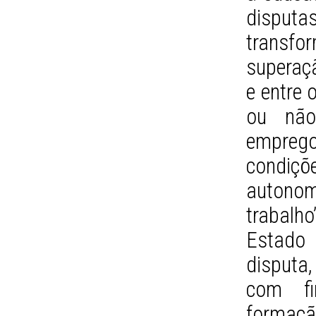
disputas
transfo
superaçã
e entre 
ou não
empreg
condiç
autonom
trabalho
Estado 
disputa,
com fi
formaç