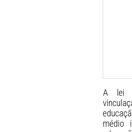
A lei 
vincul
educaçã
médio 