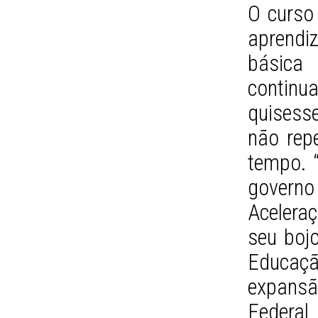
O curso 
aprendiz
básica
contin
quisess
não repe
tempo. 
governo
Acelera
seu boj
Educaç
expansã
Federa