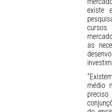
mercado
existe 
pesquis
cursos
mercado
as nece
desenvo
investi
“Existe
médio n
preciso
conjunç
do ensi