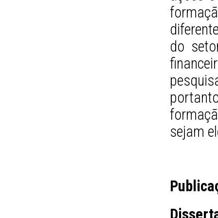
formaç
diferent
do seto
finance
pesquis
portanto
formaçã
sejam el
Publica
Dissert