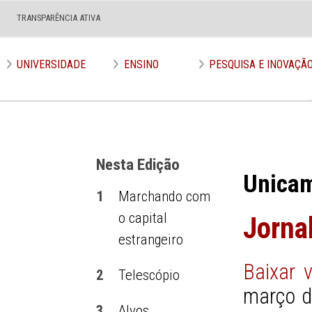
TRANSPARÊNCIA ATIVA
Edição nº 590
UNIVERSIDADE
ENSINO
PESQUISA E INOVAÇÃ
Nesta Edição
Unica
1
Marchando com
o capital
Jorna
estrangeiro
Baixar 
2
Telescópio
março d
3
Alvos