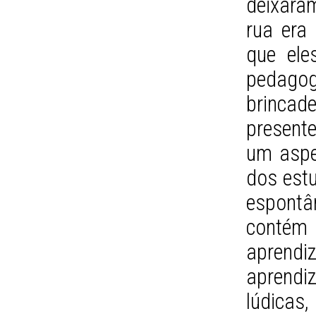
deixara
rua era
que ele
pedagog
brincad
present
um aspe
dos est
espontân
contém
aprend
aprendi
lúdicas