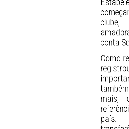
Estab
começam
clube,
amadoras
conta Sc
Como res
regis
import
também
mais, 
referên
país. 
transf