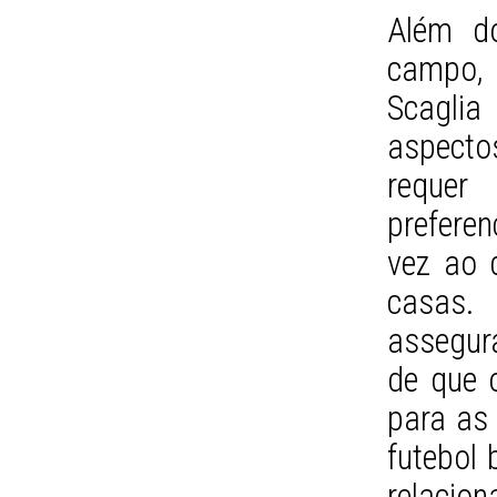
Além do
campo,
Scaglia
aspectos
requer
preferen
vez ao 
casas. 
assegura
de que 
para as 
futebol 
relacio