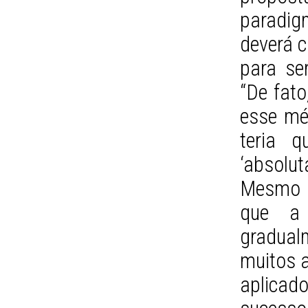
paradig
deverá c
para se
“De fato
esse mét
teria q
‘absolu
Mesmo a
que a 
gradual
muitos 
aplicado