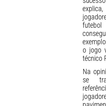
sucesso
explica
jogador
futebo
conseg
exemplo,
o jogo 
técnico 
Na opini
se tr
referê
jogador
pavim