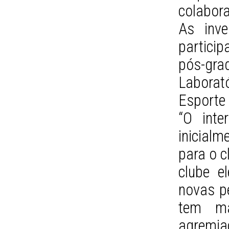
colabor
As inv
partici
pós-gr
Laborat
Esporte 
“O inte
inicial
para o c
clube e
novas pe
tem ma
agremia