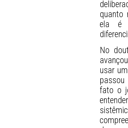
deliber
quanto 
ela é 
diferenc
No dout
avançou
usar uma
passou a
fato o 
entende
sistêmic
compree