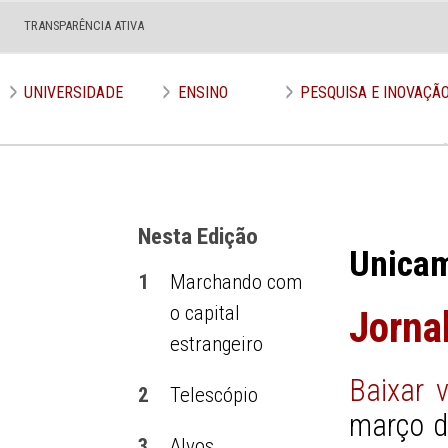
TRANSPARÊNCIA ATIVA
Edição nº 590
UNIVERSIDADE
ENSINO
PESQUISA E INOVAÇÃ
Nesta Edição
Unica
1
Marchando com
o capital
Jorna
estrangeiro
Baixar 
2
Telescópio
março d
3
Alvos