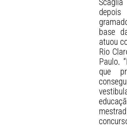
Scaglia
depois
gramado
base da
atuou co
Rio Clar
Paulo. “
que pr
consegui
vestib
educaçã
mestrad
concurs