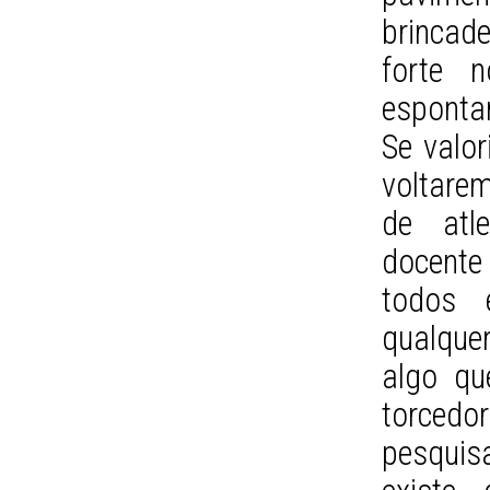
brincad
forte 
espontan
Se valor
voltare
de atle
docente 
todos 
qualque
algo qu
torcedor
pesquis