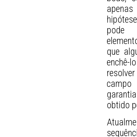
apenas 
hipótes
pode 
element
que alg
enchê-l
resolve
campo p
garant
obtido p
Atualm
sequên