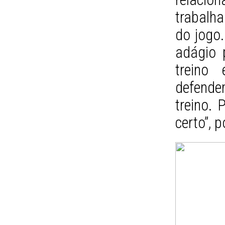
trabalh
do jogo
adágio 
treino
defende
treino. 
certo”, 