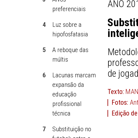
ANO 201
preferenciais
Substi
4
Luz sobre a
intelig
hipofosfatasia
5
A reboque das
Metodo
múltis
profess
de jogad
6
Lacunas marcam
expansão da
Texto:
MAN
educação
Fotos:
Ant
profissional
Edição de
técnica
7
Substituição no