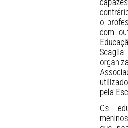
capazes
contrári
o profe
com out
Educaç
Scagl
organ
Associa
utiliza
pela Es
Os edu
meninos