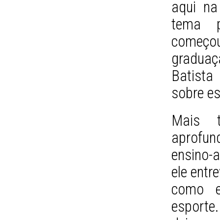
aqui na
tema p
começou
graduaç
Batista
sobre es
Mais t
aprofun
ensino-a
ele entr
como e
esport