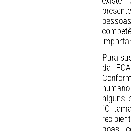
existe
presen
pesso
compe
importan
Para sus
da FCA 
Confor
humano 
alguns 
“O tama
recipie
boas, c