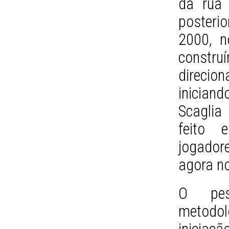
da rua 
posteri
2000, n
constru
direcio
iniciand
Scaglia
feito 
jogador
agora n
O pes
metodo