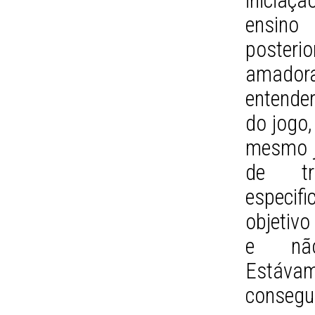
iniciaç
ensino
posterio
amadora
entende
do jogo
mesmo j
de tr
especif
objetivo
e não
Estávam
consegui