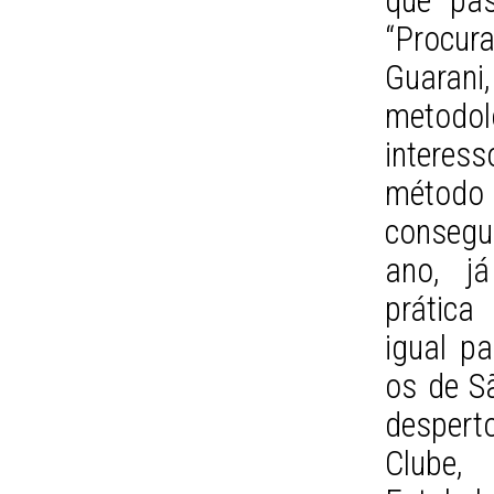
que pas
“Procur
Guarani,
metodolo
interes
método 
conseg
ano, j
prática
igual pa
os de S
desperto
Clube,