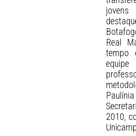
jovens
destaq
Botafog
Real M
tempo 
equipe 
profess
metodol
Paulíni
Secretar
2010, co
Unicamp