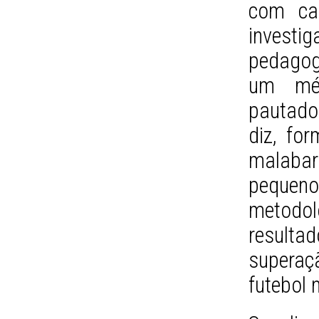
com ca
invest
pedagog
um mét
pautado
diz, for
malabar
pequeno
metodo
resulta
supera
futebol 