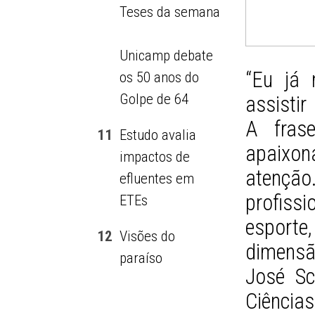
Teses da semana
Unicamp debate
“Eu já 
os 50 anos do
Golpe de 64
assistir
A frase
11
Estudo avalia
apaixon
impactos de
atenção
efluentes em
profiss
ETEs
esporte
12
Visões do
dimensã
paraíso
José Sc
Ciência