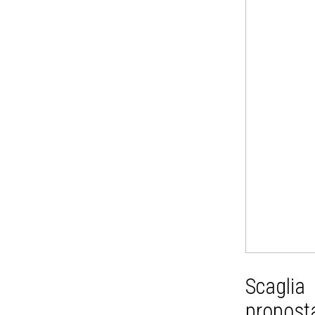
Scagli
propos