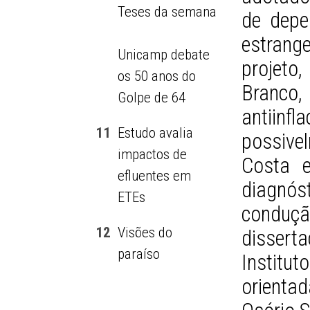
Teses da semana
de depe
estrang
Unicamp debate
projeto
os 50 anos do
Branco
Golpe de 64
antiinf
11
Estudo avalia
possive
impactos de
Costa e
efluentes em
diagnós
ETEs
condu
12
Visões do
dissert
paraíso
Institu
orienta