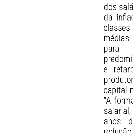
dos salá
da infla
classes
médias 
para b
predomi
e retar
produtor
capital 
“A forma
salarial
anos d
redução