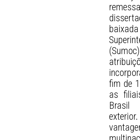
remessa
dissert
baixa
Superin
(Sumoc)
atribui
incorpor
fim de 1
as fili
Brasil
exterio
vantag
multin