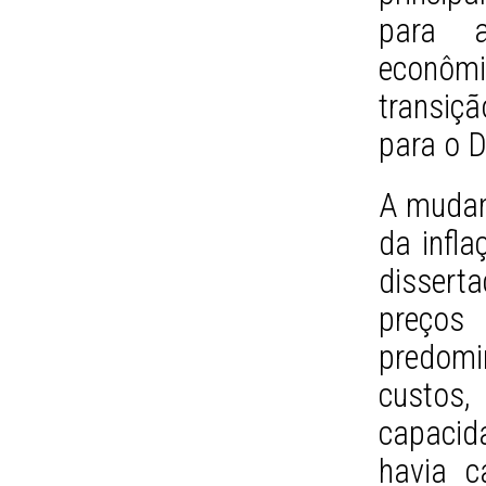
para a
econôm
transi
para o De
A mudan
da infla
dissert
preços
predom
custos,
capacid
havia c