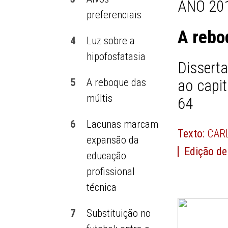
ANO 201
preferenciais
A rebo
4
Luz sobre a
hipofosfatasia
Dissert
5
A reboque das
ao capit
múltis
64
6
Lacunas marcam
Texto:
CAR
expansão da
Edição de
educação
profissional
técnica
7
Substituição no