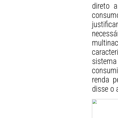
direto 
consum
justifi
necess
multi
caracte
sistema
consumid
renda p
disse o 