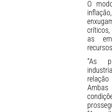
O modo
inflaçã
enxuga
críticos
as emp
recursos
“As pr
indust
relação 
Ambas
condiçõe
prossegu