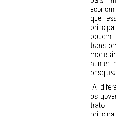
país m
econômi
que ess
principa
podem t
transf
monetár
aument
pesquis
“A difer
os gover
trato d
princip