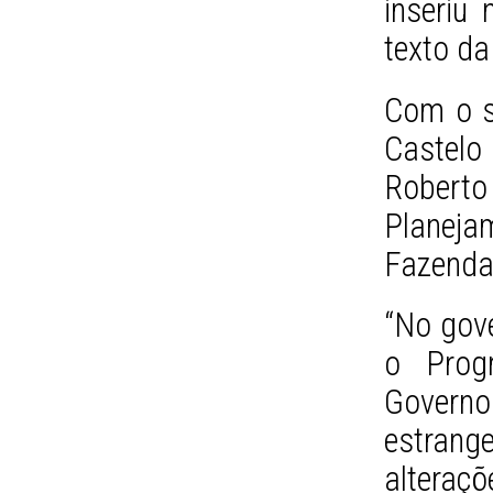
inseriu 
texto da
Com o s
Castelo
Roberto
Planej
Fazenda
“No gove
o Prog
Governo 
estrang
altera