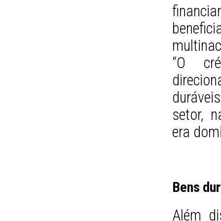
financ
bene
multinac
“O cré
direci
duráveis
setor, n
era dom
Bens dur
Além di