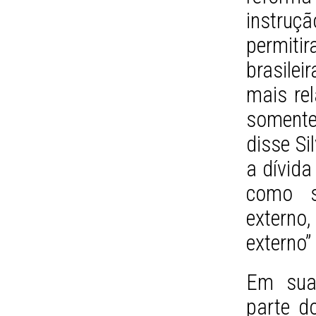
instruç
permiti
brasile
mais rel
somente
disse S
a dívida
como s
externo,
externo”
Em sua 
parte d