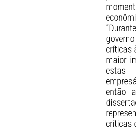
momentos
econôm
“Durant
governo
críticas
maior im
estas 
empresá
então a
disser
represen
críticas