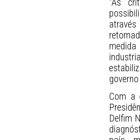
“As cr
possibi
através 
retomad
medida 
industri
estabil
governo
Com a e
Presid
Delfim 
diagnós