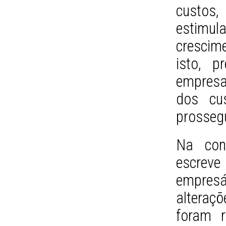
custos
estimul
crescime
isto, p
empresa
dos cu
prossegu
Na conc
escrev
empresá
alteraç
foram r