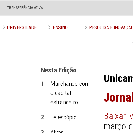
TRANSPARÊNCIA ATIVA
Edição nº 590
UNIVERSIDADE
ENSINO
PESQUISA E INOVAÇÃ
Nesta Edição
Unica
1
Marchando com
o capital
Jorna
estrangeiro
Baixar 
2
Telescópio
março d
3
Alvos