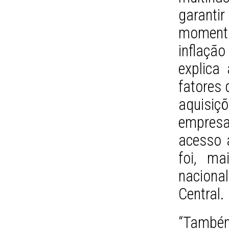
garant
momento
inflação
explica
fatores
aquisiç
empresa
acesso a
foi, ma
naciona
Central.
“Tamb