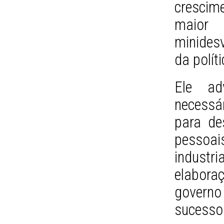
crescime
maior 
minides
da polít
Ele ad
necessár
para de
pessoais
industri
elabora
govern
sucessor