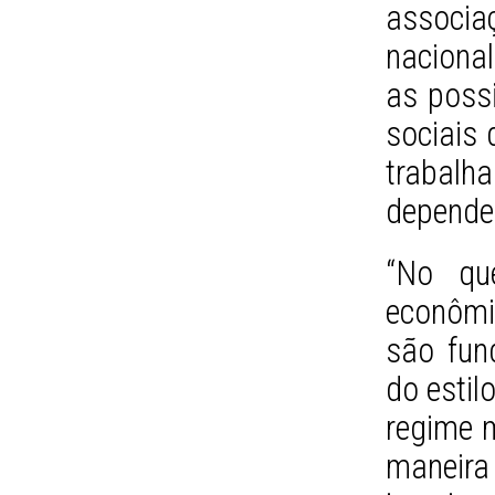
associa
nacional
as possi
sociais 
traba
dependen
“No que
econômi
são fun
do estil
regime m
maneira