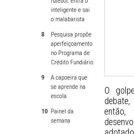
futebol: entra o
inteligente e sai
o malabarista
8
Pesquisa propõe
aperfeiçoamento
no Programa de
Crédito Fundiário
9
A capoeira que
se aprende na
O golp
escola
debate,
entã
10
Painel da
desenv
semana
adotado