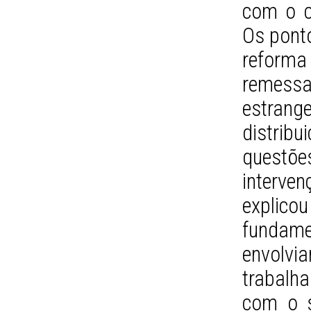
com o c
Os ponto
reforma
remess
estran
distribu
questõ
interve
explic
fundame
envol
trabalha
com o s