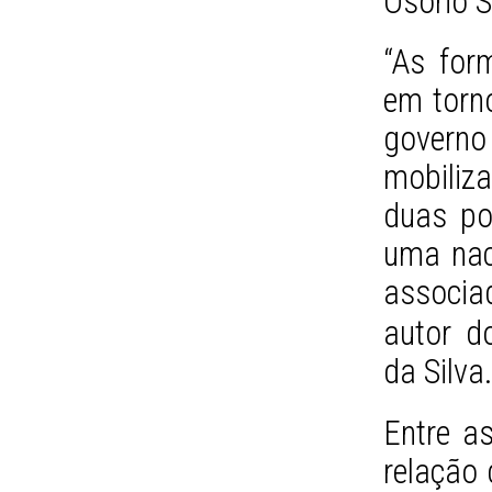
Osório S
“As for
em torn
governo
mobiliz
duas po
uma nac
associa
autor d
da Silva
Entre a
relação 