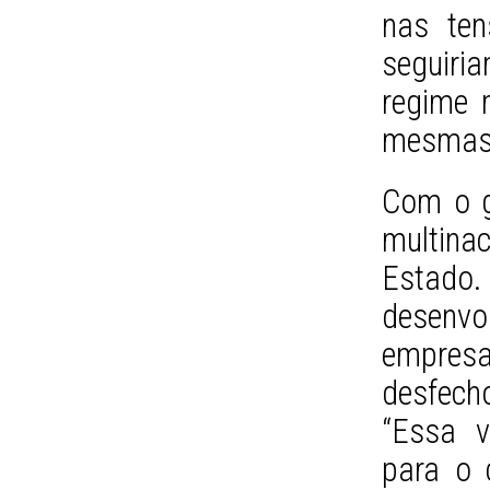
nas ten
seguir
regime m
mesmas d
Com o go
multin
Estado
desenv
empresa
desfecho
“Essa v
para o 