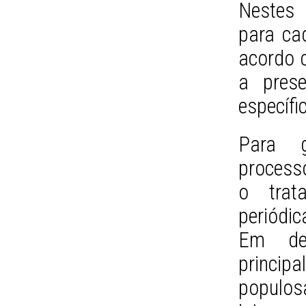
Nestes 
para cad
acordo 
a prese
específi
Para g
process
o trat
periódic
Em dec
princi
populo