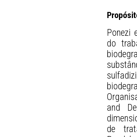
Propósit
Ponezi e
do trab
biode
substân
sulfa
biodeg
Organis
and De
dimensi
de tra