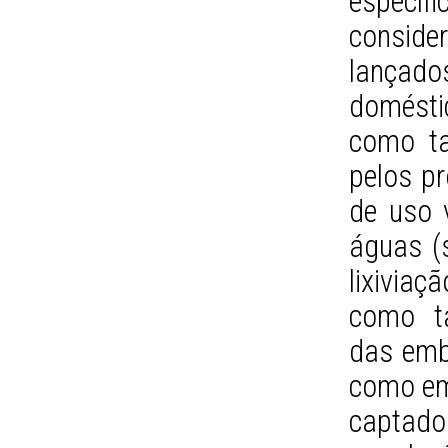
especí
conside
lançado
domésti
como ta
pelos pr
de uso 
águas (s
lixiviaç
como ta
das emb
como em
captad