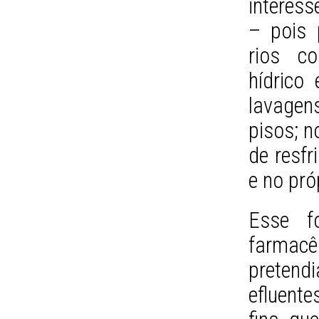
interess
– pois 
rios c
hídrico
lavage
pisos; n
de resfr
e no pró
Esse f
farmacê
pretend
efluente