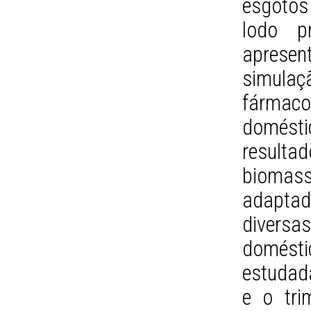
esgotos 
lodo pr
aprese
simulaç
fármaco
domésti
result
biomass
adaptada
divers
domésti
estudada
e o tri