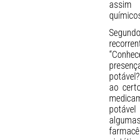
assim 
químico
Segund
recorre
“Conhec
presen
potável
ao cert
medica
potável
algum
farmacê