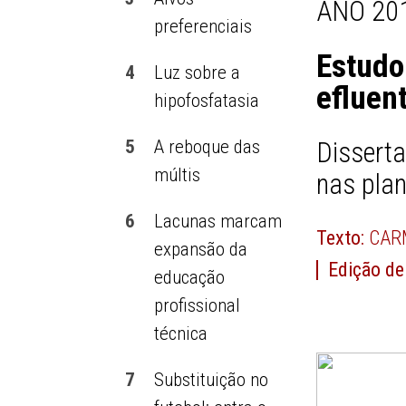
ANO 201
preferenciais
Estud
4
Luz sobre a
efluen
hipofosfatasia
5
A reboque das
Dissert
múltis
nas pla
6
Lacunas marcam
Texto:
CAR
expansão da
Edição de
educação
profissional
técnica
7
Substituição no