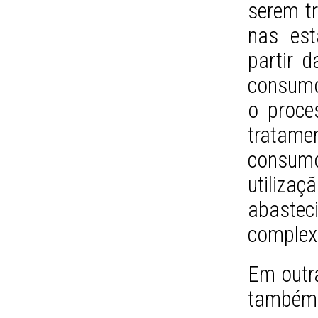
serem t
nas est
partir d
consumo
o proce
tratam
consum
utiliza
abastec
complex
Em outra
também