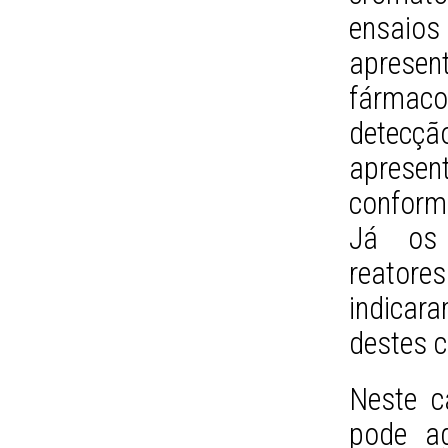
ensaios
aprese
fármaco
detecção
aprese
conforme
Já os 
reatore
indica
destes 
Neste c
pode ag