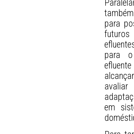
Parale
também
para po
futuros
efluente
para o
efluente
alcança
avalia
adaptaç
em sist
doméstic