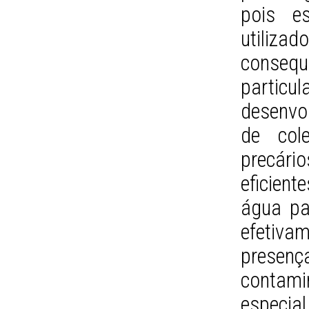
pois e
utiliz
cons
particu
desenvo
de col
precári
eficien
água pa
efetiva
prese
contami
especia