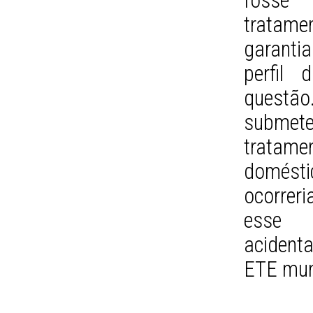
fosse 
tratam
garantia
perfil
questã
submet
tratam
doméstic
ocorrer
esse e
acident
ETE mun