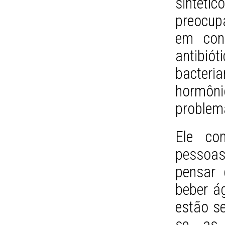
sintétic
preocup
em con
antibiót
bacter
hormôn
problem
Ele co
pessoas
pensar
beber ág
estão se
se as 