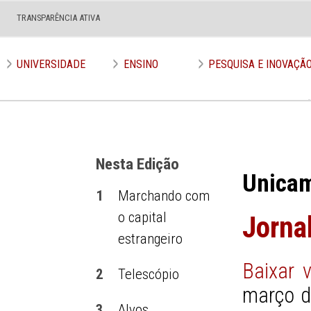
TRANSPARÊNCIA ATIVA
Edição nº 590
UNIVERSIDADE
ENSINO
PESQUISA E INOVAÇÃ
Nesta Edição
Unica
1
Marchando com
o capital
Jorna
estrangeiro
Baixar 
2
Telescópio
março d
3
Alvos