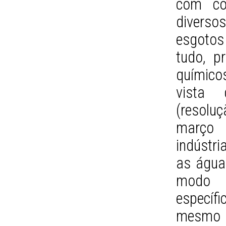
com co
diverso
esgotos 
tudo, p
químico
vista 
(resol
março 
indústri
as água
modo 
especí
mesmo 