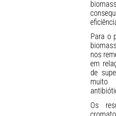
biom
conseq
eficiênc
Para o p
biomass
nos rem
em rela
de supe
muito 
antibióti
Os res
cromat