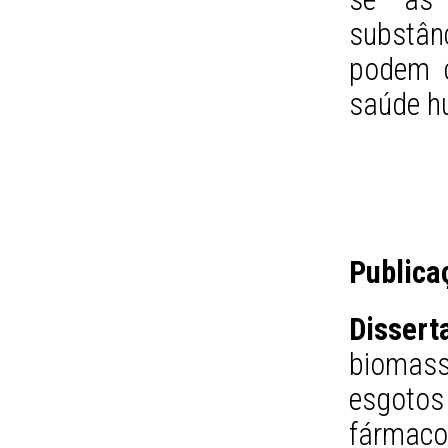
substân
podem c
saúde hu
Publica
Dissert
biomass
esgoto
fármac