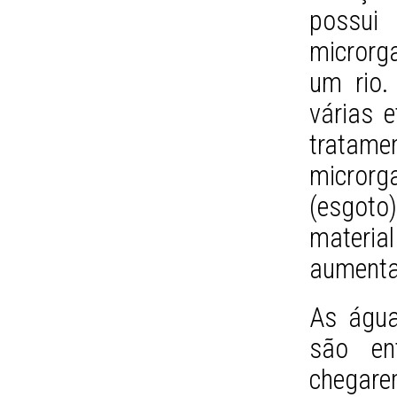
possu
microrg
um rio.
várias 
tratamen
micror
(esgot
materia
aumentad
As água
são en
chegare