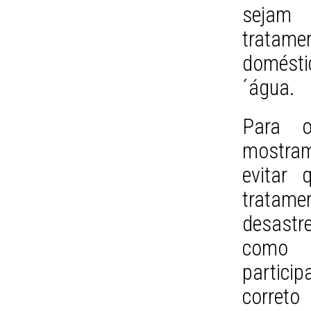
sejam 
tratam
domést
´água.
Para o
mostram
evitar 
tratame
desastre
como 
partici
correto