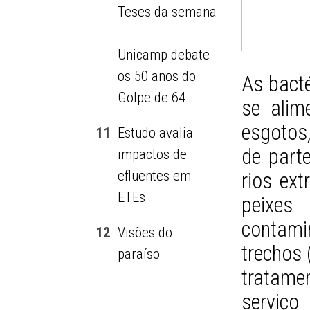
Teses da semana
Unicamp debate
os 50 anos do
As bacté
Golpe de 64
se alim
esgotos
11
Estudo avalia
de parte
impactos de
efluentes em
rios ex
ETEs
peixe
contami
12
Visões do
trechos
paraíso
tratame
serviço