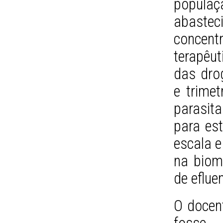
popul
abaste
concent
terapêu
das drog
e trimet
parasit
para es
escala e
na biom
de eflue
O docent