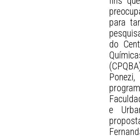
fins qu
preocup
para ta
pesquis
do Cent
Químic
(CPQBA
Ponezi,
progr
Faculdad
e Urba
propos
Fernand