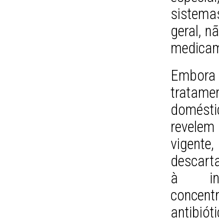
sistem
geral, n
medicam
Embora 
tratame
domésti
revelem 
vigent
descarta
à inte
concen
antibi