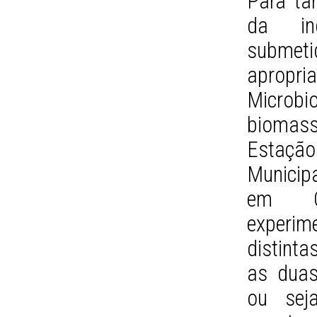
Para ta
da ind
submeti
aprop
Microb
biomass
Estaçã
Municip
em Ca
experim
distint
as duas
ou sej