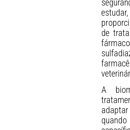
seguranç
estudar
proporc
de trat
fármac
sulfad
farmac
veterinár
A bio
tratamen
adaptar
quando