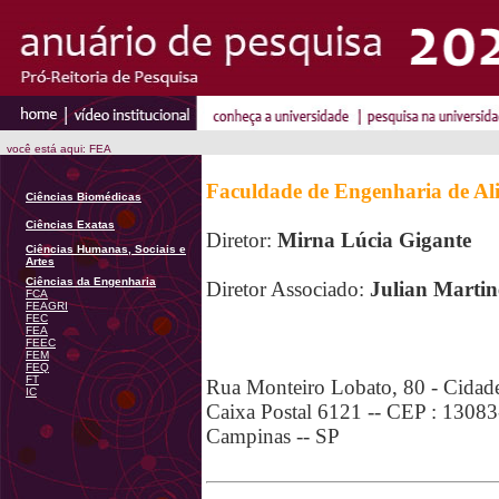
você está aqui: FEA
Faculdade de Engenharia de Al
Ciências Biomédicas
Ciências Exatas
Diretor:
Mirna Lúcia Gigante
Ciências Humanas, Sociais e
Artes
Ciências da Engenharia
Diretor Associado:
Julian Martin
FCA
FEAGRI
FEC
FEA
FEEC
FEM
FEQ
FT
Rua Monteiro Lobato, 80 - Cidade 
IC
Caixa Postal 6121 -- CEP : 1308
Campinas -- SP