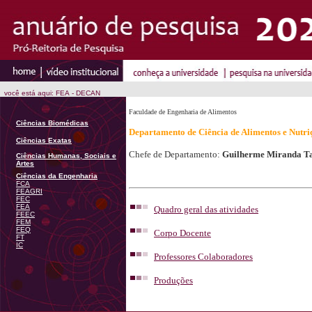
você está aqui: FEA - DECAN
Faculdade de Engenharia de Alimentos
Ciências Biomédicas
Departamento de Ciência de Alimentos e Nutri
Ciências Exatas
Chefe de Departamento:
Guilherme Miranda T
Ciências Humanas, Sociais e
Artes
Ciências da Engenharia
FCA
FEAGRI
FEC
FEA
Quadro geral das atividades
FEEC
FEM
FEQ
Corpo Docente
FT
IC
Professores Colaboradores
Produções