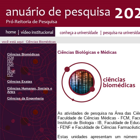
você está aqui: Ciências Biomédicas
Ciências Biológicas e Médicas
Ciências Biomédicas
FCM
FEF
FOP
IB
FENF
FCF
Ciências Exatas
Ciências Humanas, Sociais e
Artes
Ciências da Engenharia
As atividades de pesquisa na Área das C
Faculdade de Ciências Médicas - FCM, Facu
Instituto de Biologia - IB, Faculdade de Ed
- FENF e Faculdade de Ciências Farmacêutic
Estas unidades apresentam um número d