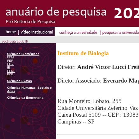
você está aqui: IB
Instituto de Biologia
Ciências Biomédicas
FCM
FEF
FOP
Diretor:
André Victor Lucci Frei
IB
FENF
FCF
Diretor Associado:
Everardo Mag
Ciências Exatas
Ciências Humanas, Sociais e
Artes
Ciências da Engenharia
Rua Monteiro Lobato, 255
Cidade Universitária Zeferino Vaz 
Caixa Postal 6109 -- CEP : 1308
Campinas -- SP