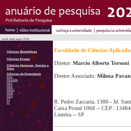
você está aqui: FCA
Faculdade de Ciências Aplicada
Ciências Biomédicas
Ciências Exatas
Diretor:
Marcio Alberto Torsoni
Ciências Humanas, Sociais e
Artes
Ciências da Engenharia
Diretor Associado:
Milena Pavan
FCA
FEAGRI
FEC
FEA
FEEC
FEM
FEQ
FT
R. Pedro Zaccaria, 1300 - Jd. San
IC
Caixa Postal 1068 -- CEP : 1348
Limeira -- SP