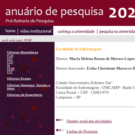
você está aqui: FENF
Faculdade de Enfermagem
Ciências Biomédicas
FCM
Diretor:
Maria Helena Baena de Moraes Lopes
FEF
FOP
IB
Diretor Associado:
Erika Christiane Marocco 
FENF
FCF
Ciências Exatas
Cidade Universitária Zeferino Vaz"
Ciências Humanas, Sociais e
Faculdade de Enfermagem - UNICAMP - Barão 
Artes
Caixa Postal -- CEP : 13083-970
Ciências da Engenharia
Campinas -- SP
Quadro geral das atividades
Linhas de Pesquisa