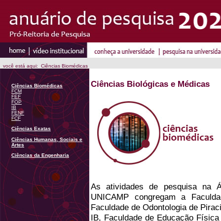
você está aqui: Ciências Biomédicas
Ciências Biológicas e Médicas
Ciências Biomédicas
FCM
FEF
FOP
IB
FENF
FCF
Ciências Exatas
Ciências Humanas, Sociais e
Artes
Ciências da Engenharia
As atividades de pesquisa na 
UNICAMP congregam a Faculda
Faculdade de Odontologia de Piracic
IB, Faculdade de Educação Física