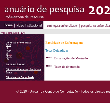
você está aqui: FENF
Faculdade de Enfermagem
Ciências Biomédicas
FCM
FEF
Teses Defendidas
FOP
IB
FENF
Dissertações de Mestrado
FCF
Ciências Exatas
Teses de doutorado
Ciências Humanas, Sociais e
Artes
Ciências da Engenharia
© 2020 - Unicamp / Centro de Computação - Todos os direitos re