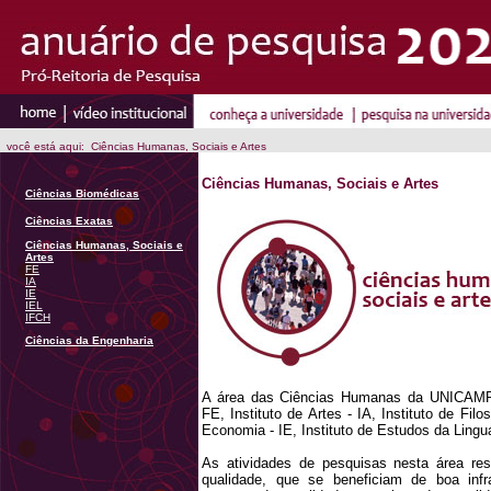
você está aqui: Ciências Humanas, Sociais e Artes
Ciências Humanas, Sociais e Artes
Ciências Biomédicas
Ciências Exatas
Ciências Humanas, Sociais e
Artes
FE
IA
IE
IEL
IFCH
Ciências da Engenharia
A área das Ciências Humanas da UNICAMP
FE, Instituto de Artes - IA, Instituto de Fil
Economia - IE, Instituto de Estudos da Lingu
As atividades de pesquisas nesta área re
qualidade, que se beneficiam de boa infra