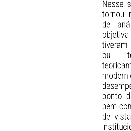
Nesse s
tornou 
de aná
objeti
tiveram
ou tel
teorica
modern
desempe
ponto d
bem com
de vista
insti