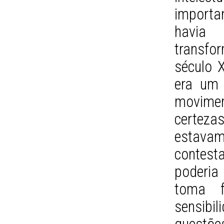
importa
havia
transfo
século 
era um 
movime
certeza
estavam
contest
poderi
toma f
sensibi