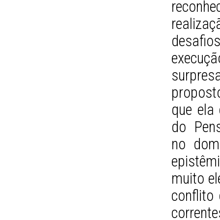
reconhe
realiz
desafio
execuç
surpre
propost
que ela 
do Pens
no domí
epistêm
muito el
conflito
corren