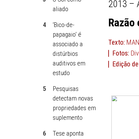
2013 – 
aliado
Razão 
4
‘Bico-de-
papagaio’ é
Texto:
MAN
associado a
Fotos:
Di
distúrbios
auditivos em
Edição de
estudo
5
Pesquisas
detectam novas
propriedades em
suplemento
6
Tese aponta