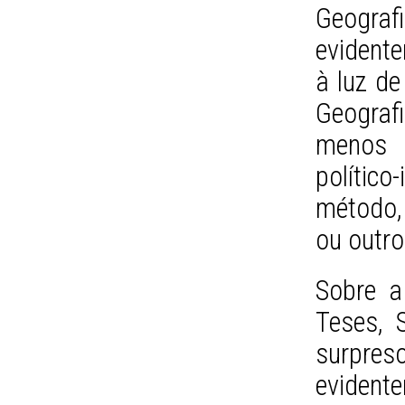
Geograf
evident
à luz de
Geografi
menos 
polític
método,
ou outro
Sobre a
Teses, S
surpres
eviden