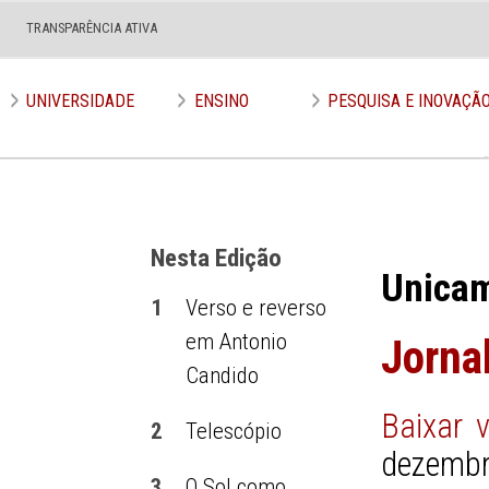
TRANSPARÊNCIA ATIVA
Edição nº 585
UNIVERSIDADE
ENSINO
PESQUISA E INOVAÇÃ
Nesta Edição
Unica
1
Verso e reverso
em Antonio
Jorna
Candido
Baixar 
2
Telescópio
dezembr
3
O Sol como