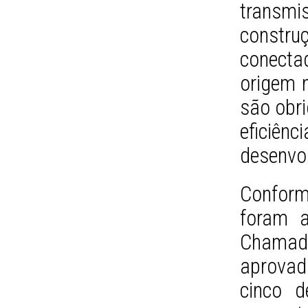
transmi
constru
conect
origem 
são obr
eficiên
desenvo
Conform
foram a
Chamad
aprovado
cinco d