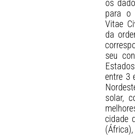
os dado
para o B
Vitae Ci
da orde
corresp
seu con
Estados
entre 3 
Nordest
solar, 
melhor
cidade 
(África)