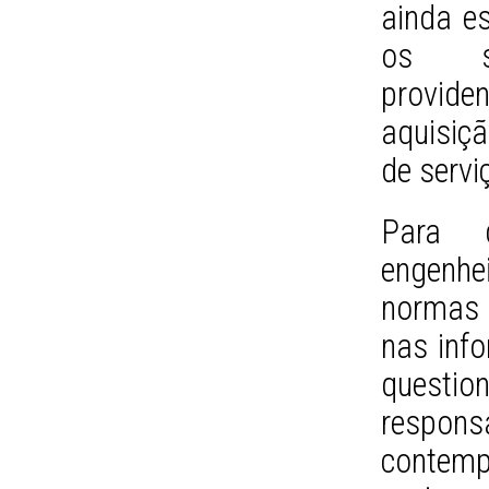
ainda e
os se
provid
aquisiç
de servi
Para d
engenh
normas 
nas inf
questi
respon
contem