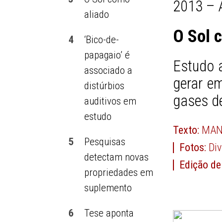
2013 – 
aliado
O Sol 
4
‘Bico-de-
papagaio’ é
Estudo 
associado a
gerar e
distúrbios
gases de
auditivos em
estudo
Texto:
MAN
5
Pesquisas
Fotos:
Di
detectam novas
Edição de
propriedades em
suplemento
6
Tese aponta