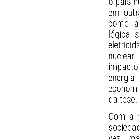
o país n
em outr
como a 
lógica 
eletrici
nuclear
impacto
energ
economic
da tese.
Com a c
sociedad
vez ma