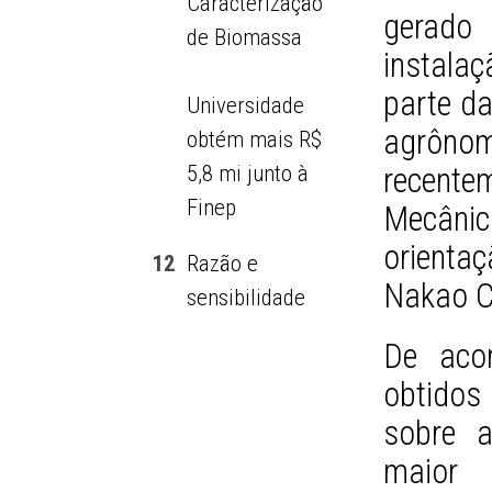
Caracterização
gerado
de Biomassa
instala
parte da
Universidade
agrônom
obtém mais R$
5,8 mi junto à
recente
Finep
Mecâni
orienta
12
Razão e
Nakao C
sensibilidade
De aco
obtidos 
sobre 
maior