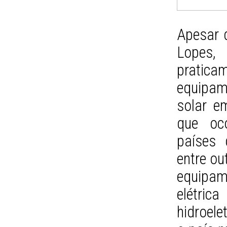
Apesar d
Lopes
prati
equipa
solar e
que oc
países 
entre ou
equipa
elétric
hidroele