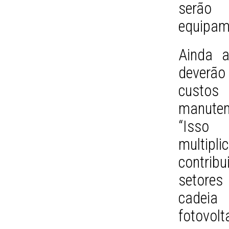
serão
equipam
Ainda a
deverão
custos
manuten
“Isso
multip
contrib
setores
cadeia
fotovo