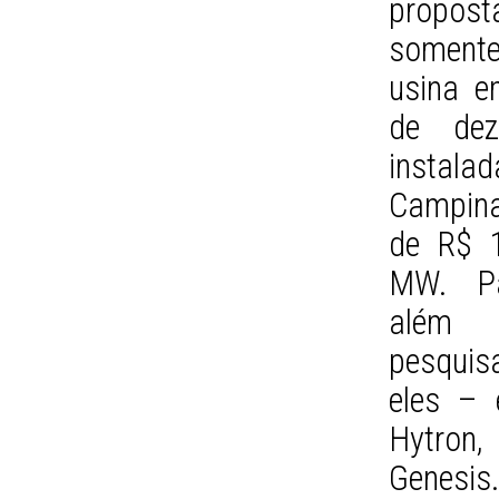
propos
somente
usina e
de dez
instala
Campina
de R$ 1
MW. Pa
além 
pesquis
eles – 
Hytron,
Genesis