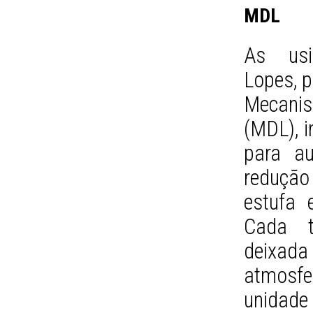
MDL
As usin
Lopes, p
Mecani
(MDL), i
para au
redução
estufa 
Cada t
deixada
atmosf
unidade