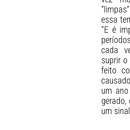
“limpas
essa te
“E é im
períodos
cada ve
suprir 
feito 
causado
um ano 
gerado, 
um sinal