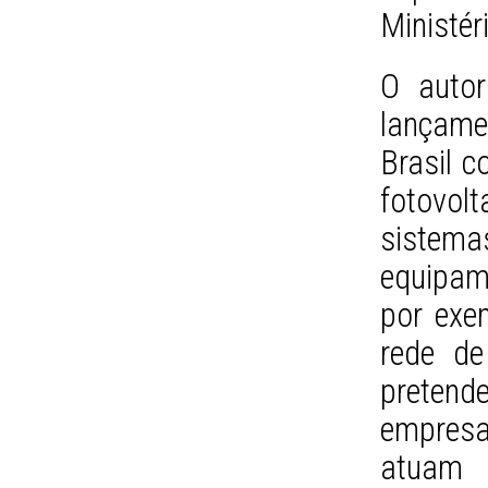
Ministé
O autor
lançame
Brasil c
fotovo
sistem
equipame
por exe
rede de
pretend
empresa
atuam 