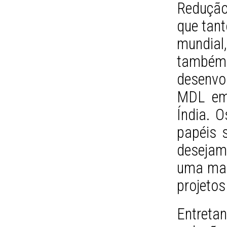
Redução
que tan
mundial
também 
desenvol
MDL em 
Índia. 
papéis 
desejam
uma man
projetos
Entreta