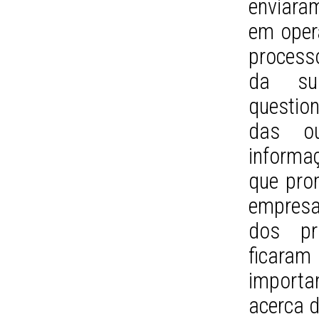
enviara
em opera
process
da su
question
das ou
informaç
que pro
empresa
dos pr
ficara
importa
acerca d