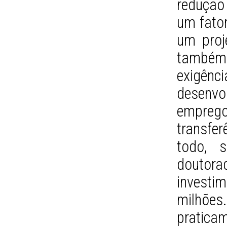
redução
um fator
um proj
também
exigên
desenvo
empre
transfer
todo, 
doutora
invest
milhõe
pratica