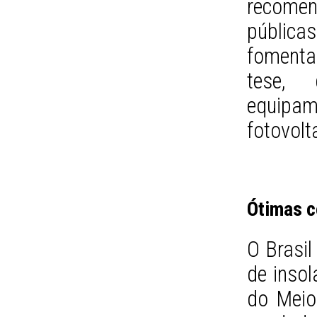
recomend
públic
fomentar
tese, 
equipa
fotovolt
Ótimas 
O Brasil
de insol
do Meio