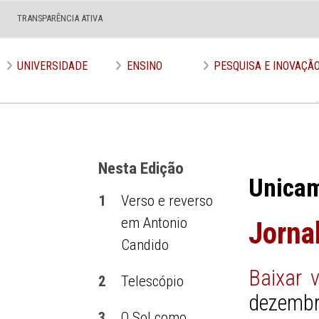
TRANSPARÊNCIA ATIVA
Edição nº 585
UNIVERSIDADE
ENSINO
PESQUISA E INOVAÇÃ
Nesta Edição
Unica
1
Verso e reverso
em Antonio
Jorna
Candido
Baixar 
2
Telescópio
dezembr
3
O Sol como