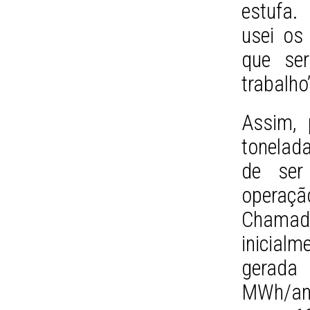
estufa. 
usei os
que ser
trabalho
Assim, 
tonelad
de ser
operaçã
Chamad
inicial
gerada 
MWh/ano,