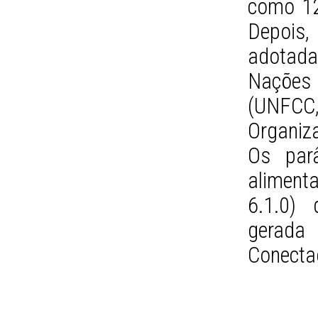
como 12
Depois,
adotad
Nações 
(UNFCC
Organiz
Os parâ
aliment
6.1.0) 
gerada
Conecta