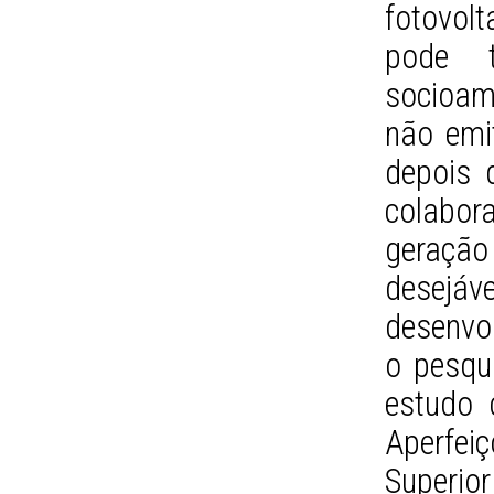
fotovolt
pode t
socioam
não emit
depois 
colabora
geraçã
desej
desenvo
o pesqu
estudo 
Aperfei
Superio