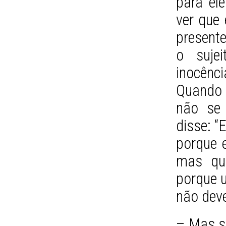
para el
ver que
presente
o suje
inocênci
Quando 
não se 
disse: “
porque 
mas que
porque 
não deve
– Mas s