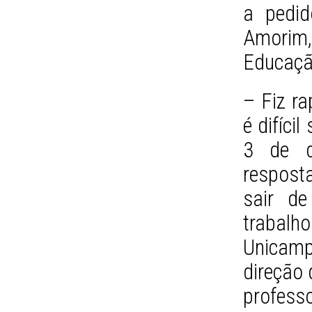
a pedid
Amorim
Educaçã
– Fiz ra
é difíci
3 de d
respost
sair de
trabalh
Unicam
direção
profess