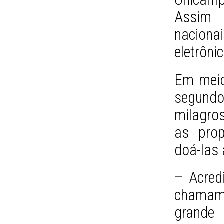
Assim
nacionai
eletrônic
Em meio
segundo
milagro
as prop
doá-las 
– Acred
chamam
grande