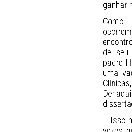
ganhar n
Como a
ocorrem
encontr
de seu 
padre Ha
uma vag
Clínica
Denada
dissert
– Isso m
vezes q