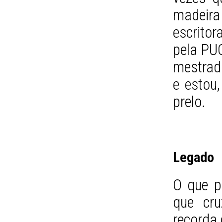
madeira 
escrito
pela PUC
mestrad
e estou,
prelo.
Legado
O que p
que cr
recorda 