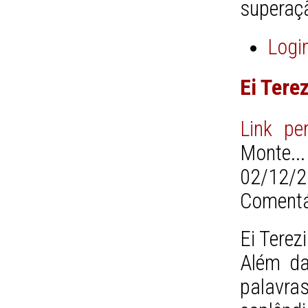
superaçã
Logi
Ei Tere
Link pe
Monte..
02/12/2
Comentá
Ei Terez
Além da
palavr