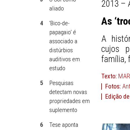
2013 – 
aliado
As ‘tr
4
‘Bico-de-
papagaio’ é
A histó
associado a
cujos 
distúrbios
família,
auditivos em
estudo
Texto:
MAR
5
Pesquisas
Fotos:
Ant
detectam novas
Edição de
propriedades em
suplemento
6
Tese aponta