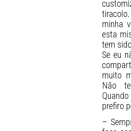
customi
tiracol
minha v
esta mi
tem sid
Se eu n
compar
muito m
Não te
Quando 
prefiro
– Sempr