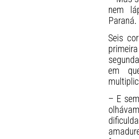
nem láp
Paraná.
Seis co
primei
segunda,
em que
multipli
– E semp
olháva
dificu
amadur