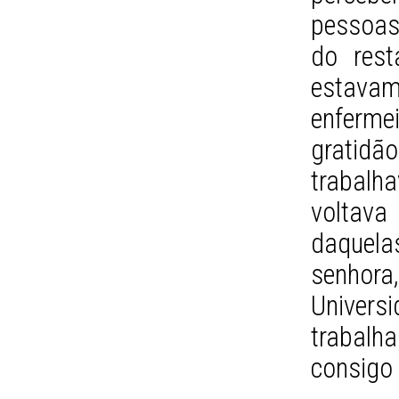
pessoas
do rest
estavam
enfermei
gratidã
trabalh
voltava
daquel
senhora
Universi
trabalh
consigo