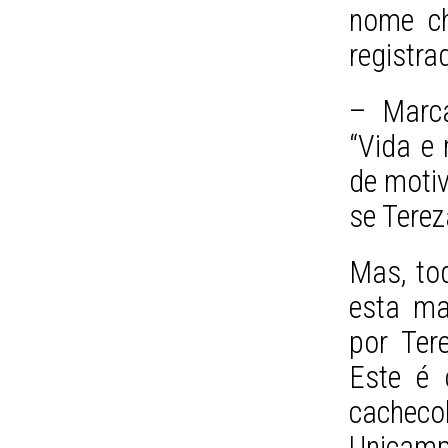
nome ch
registra
– Marca
“Vida e 
de moti
se Tere
Mas, to
esta ma
por Ter
Este é 
cachec
Unicamp