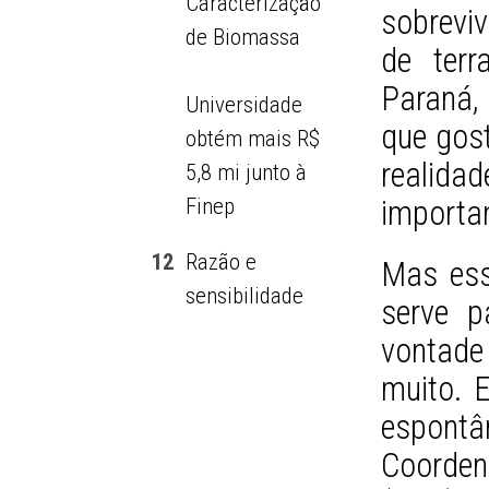
Caracterização
sobrevi
de Biomassa
de ter
Paraná,
Universidade
que gos
obtém mais R$
realid
5,8 mi junto à
Finep
importa
12
Razão e
Mas ess
sensibilidade
serve p
vontade
muito. 
espon
Coorden