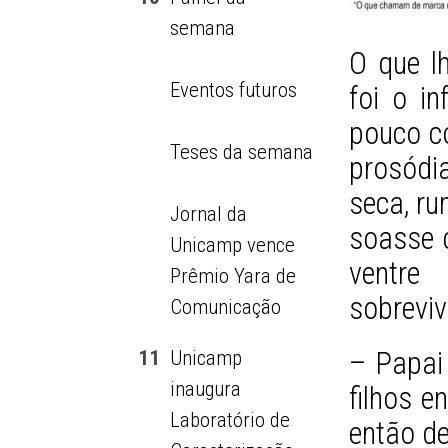
semana
O que l
Eventos futuros
foi o i
pouco co
Teses da semana
prosódi
seca, ru
Jornal da
soasse c
Unicamp vence
ventr
Prêmio Yara de
sobrevi
Comunicação
11
Unicamp
– Papai
inaugura
filhos e
Laboratório de
então de