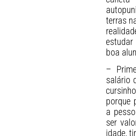
autopu
terras 
realida
estudar
boa alun
– Prime
salário 
cursinho
porque 
a pesso
ser valo
idade, t