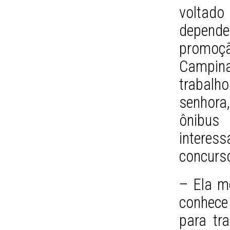
voltad
depend
promoçã
Campina
trabal
senhor
ônibus
interess
concurso
– Ela me
conhece
para tr