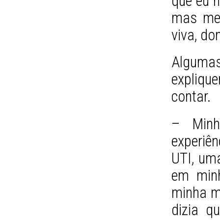
que eu n
mas meu
viva, do
Alguma
expliqu
contar.
– Minh
experiê
UTI, um
em minh
minha m
dizia q