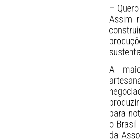
– Quero 
Assim 
constr
produç
sustenta
A maio
artesan
negocia
produzi
para no
o Brasil
da Assoc