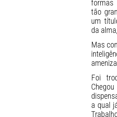
formas
tão gra
um títu
da alma,
Mas conf
intelig
ameniza
Foi tr
Chegou
dispensa
a qual j
Trabalh