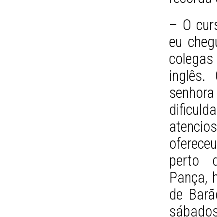
– O curs
eu cheg
colegas
inglês.
senhor
dificu
atencio
oferece
perto 
Pança, h
de Barã
sábados