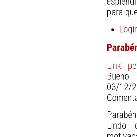
esplênd
para que
Logi
Parabé
Link pe
Bueno 
03/12/2
Comentá
Parabén
Lindo 
motivaç