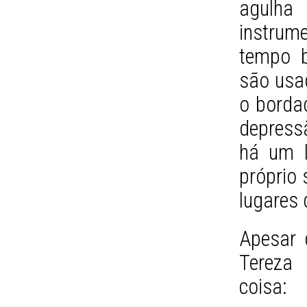
agulha
instrum
tempo b
são usa
o bordad
depress
há um l
próprio 
lugares
Apesar 
Tereza
coisa: