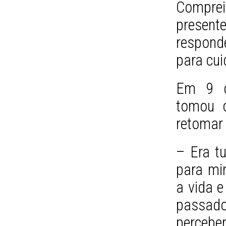
Compre
presen
respond
para cui
Em 9 d
tomou o
retomar 
– Era tu
para mi
a vida e
passad
perceber