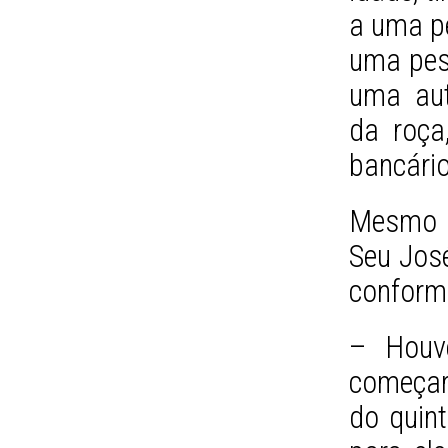
a uma p
uma pes
uma aut
da roça,
bancário
Mesmo 
Seu José
conform
– Houv
começar
do quin