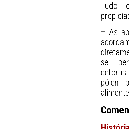
Tudo d
propicia
– As ab
acord
diretam
se per
deforma
pólen 
alimente
Comen
Históri