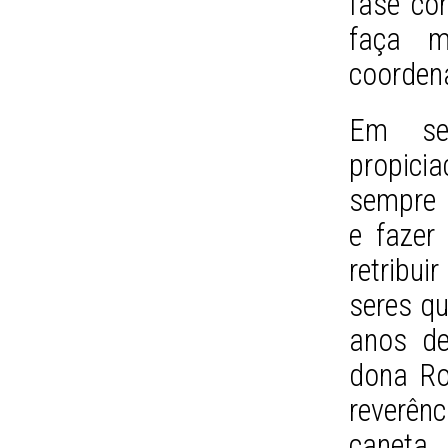
fase co
faça m
coorden
Em seu
propici
sempre 
e fazer
retribu
seres qu
anos de
dona Ro
reverên
caneta 