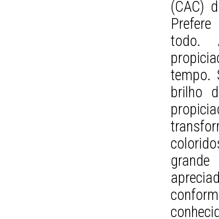
(CAC) d
Prefere
todo. 
propic
tempo. 
brilho 
propic
transf
colori
grand
aprecia
conform
conheci