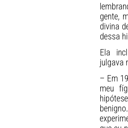
lembran
gente, 
divina d
dessa hi
Ela inc
julgava 
– Em 19
meu fíg
hipótes
benigno.
experime