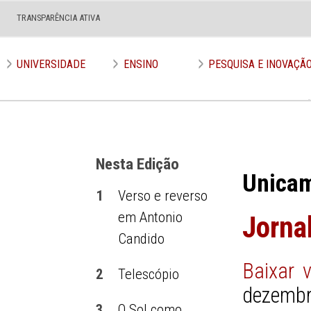
TRANSPARÊNCIA ATIVA
Edição nº 585
UNIVERSIDADE
ENSINO
PESQUISA E INOVAÇÃ
Nesta Edição
Unica
1
Verso e reverso
em Antonio
Jorna
Candido
Baixar 
2
Telescópio
dezembr
3
O Sol como