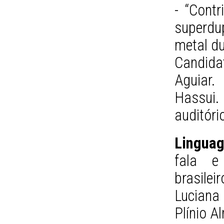
- “Contr
superdu
metal du
Candida
Aguiar.
Hassui. 
auditór
Lingua
fala e
brasile
Luciana
Plínio A