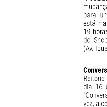
mudança
para um
está mar
19 horas
do Shop
(Av. Igu
Convers
Reitori
dia 16 
“Conver
vez, a c