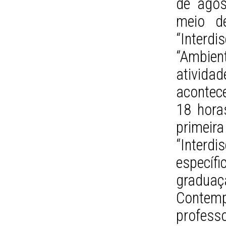
de agost
meio de
“Interdi
“Ambie
ativida
acontec
18 hora
prim
“Inter
específi
graduaç
Contem
profes