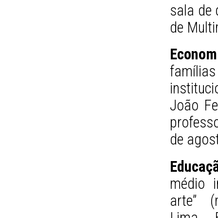
sala de
de Multi
Econom
família
institu
João Fe
professo
de agost
Educaç
médio i
arte” (
Lima Ba