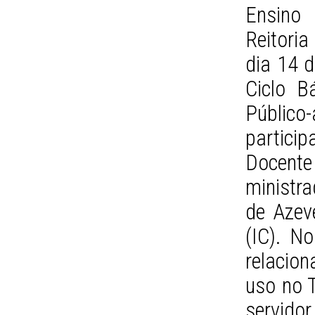
Ensino 
Reitori
dia 14 d
Ciclo B
Públic
partici
Docent
ministra
de Azev
(IC). N
relacio
uso no T
servidor