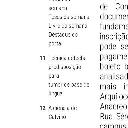
de Con
semana
docum
Teses da semana
fundame
Livro da semana
Destaque do
inscriç
portal
pode se
pagamen
11
Técnica detecta
boleto 
predisposição
analisa
para
tumor de base de
mais im
língua
Arquíl
Anacreo
12
A ciência de
Rua Sér
Calvino
campus 