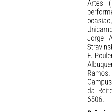
Artes 
perform
ocasiã
Unicam
Jorge A
Stravins
F. Poule
Albuquer
Ramos. A
Campus 
da Reit
6506.