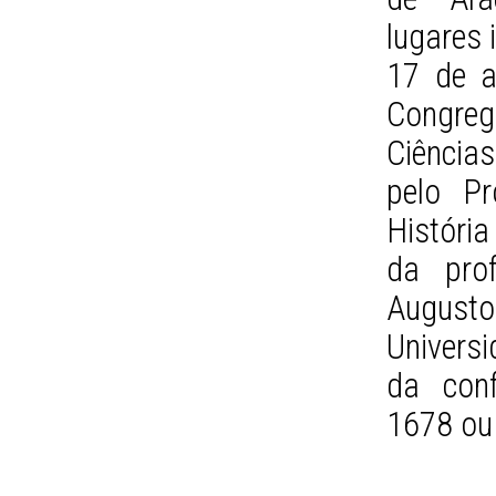
lugares 
17 de a
Congreg
Ciência
pelo P
Históri
da prof
Augusto
Universi
da conf
1678 o