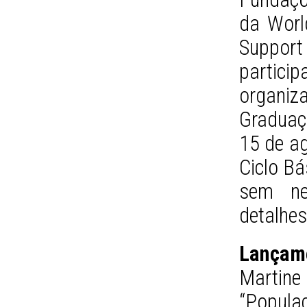
da World
Support
partici
organi
Graduaç
15 de ag
Ciclo Bá
sem ne
detalhe
Lançam
Martine 
“Populaç