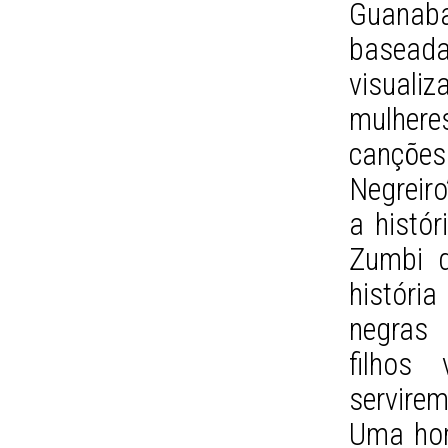
Guanab
baseada 
visuali
mulher
canções
Negreiro
a histór
Zumbi d
históri
negras 
filhos
servirem
Uma ho