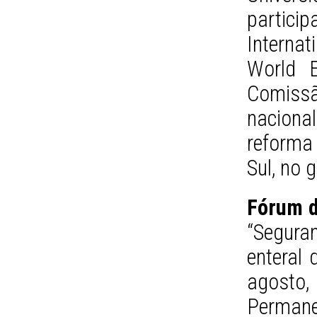
partici
Internat
World E
Comiss
naciona
reforma
Sul, no 
Fórum d
“Segur
enteral 
agosto
Perman