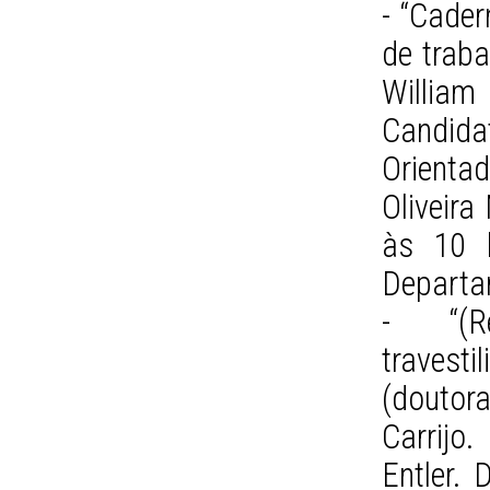
- “Cade
de traba
Willia
Candidat
Orient
Oliveira
às 10 h
Departa
- “(Re
travest
(doutor
Carrijo
Entler. 