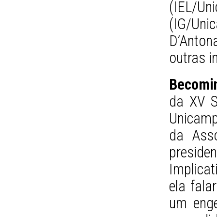
(IEL/U
(IG/Uni
D’Anton
outras 
Becomin
da XV S
Unicamp
da Asso
presid
Implicat
ela fala
um enge