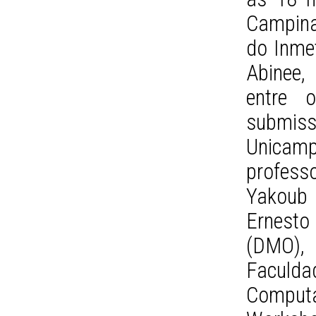
Campinas
do Inmet
Abinee,
entre o
submis
Unicam
profess
Yakoub 
Ernesto
(DMO), 
Faculda
Comput