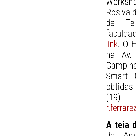
Worksho
Rosival
de Tel
faculda
link
. O H
na Av.
Campin
Smart 
obtidas 
(19)
r.ferrar
A teia 
de Ara