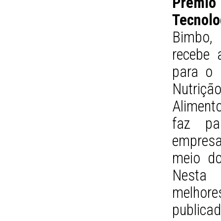
Prêmi
Tecnol
Bimbo, 
recebe 
para o 
Nutriç
Alimento
faz pa
empresa
meio do 
Nesta 
melhor
publica