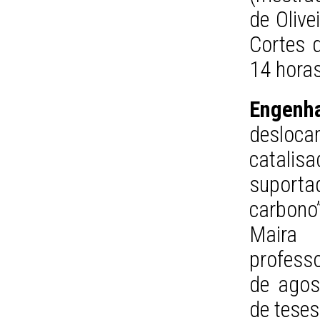
de Olive
Cortes 
14 hora
Engenh
desloc
catali
suporta
carbono
Maira 
profess
de agos
de tese