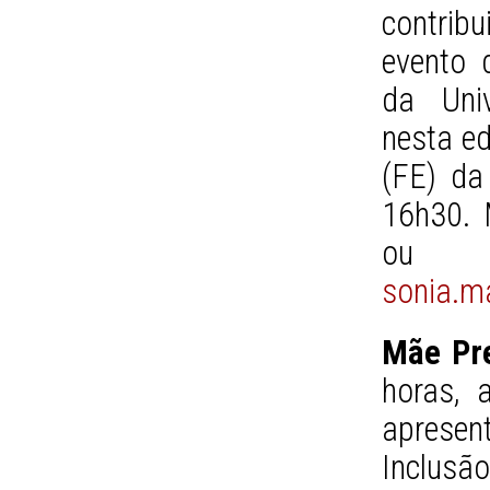
contrib
evento 
da Uni
nesta e
(FE) da
16h30. 
o
sonia.ma
Mãe Pr
horas, 
aprese
Inclus