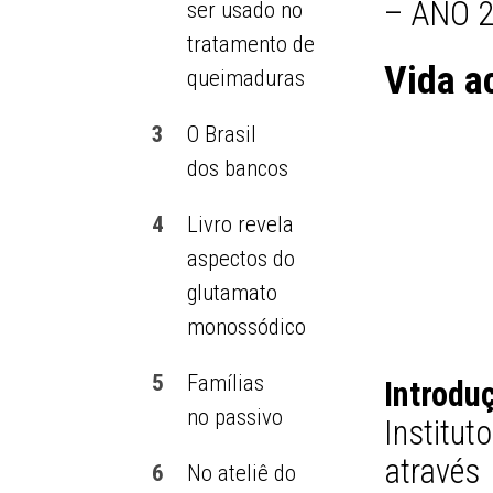
– ANO 2
ser usado no
tratamento de
Vida a
queimaduras
3
O Brasil
dos bancos
4
Livro revela
aspectos do
glutamato
monossódico
5
Famílias
Introdu
no passivo
Institut
atravé
6
No ateliê do