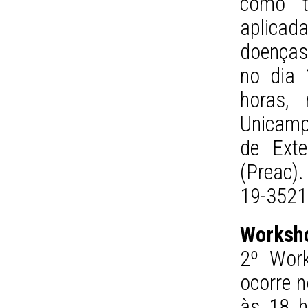
como t
aplicad
doenças
no dia 
horas,
Unicamp.
de Exte
(Preac).
19-3521
Worksho
2º Work
ocorre n
às 18 h