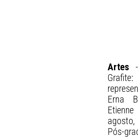
Artes
-
Grafit
represe
Erna Ba
Etienn
agosto, 
Pós-gra