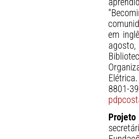
aprendi
“Becomin
comunid
em ingl
agosto,
Bibliote
Organiz
Elétrica
880
pdpcos
Projeto
secretár
Fundaçõ