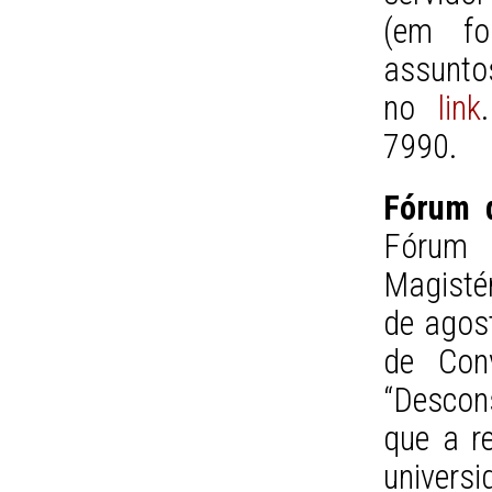
(em fo
assuntos
no
link
7990.
Fórum 
Fórum 
Magistér
de agost
de Con
“Descons
que a r
universi