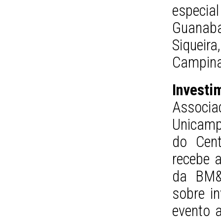
especi
Guanaba
Siqueira
Campina
Invest
Associa
Unicamp
do Cen
recebe 
da BM&
sobre i
evento 