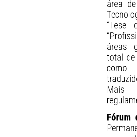
área de
Tecnolo
“Tese 
“Profis
áreas g
total de
como 
traduzi
Mais 
regulam
Fórum 
Permane