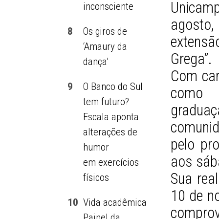
Unicamp
inconsciente
agosto,
8
Os giros de
extensã
‘Amaury da
Grega”.
dança’
Com car
9
O Banco do Sul
como p
tem futuro?
gradua
Escala aponta
comunida
alterações de
pelo pro
humor
aos sába
em exercícios
Sua rea
físicos
10 de n
10
Vida acadêmica
comprova
Painel da