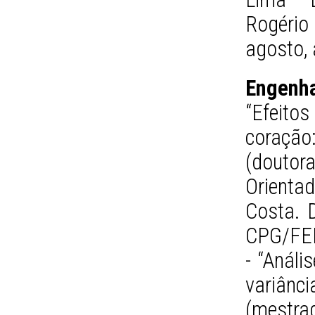
Rogéri
agosto, 
Engenha
“Efeitos
coração:
(doutor
Orienta
Costa. 
CPG/FE
- “Análi
variân
(mestra