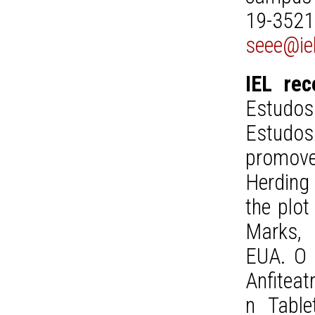
19-3
seee@ie
IEL re
Estudos
Estudo
promove
Herding
the plot
Marks, 
EUA. O 
Anfiteat
n Tabl