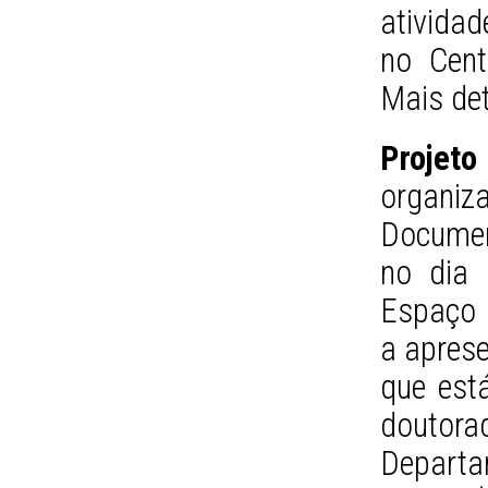
ativida
no Cent
Mais de
Proje
organiz
Document
no dia 
Espaço 
a aprese
que est
douto
Departa