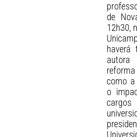
profess
de Nova
12h30, n
Unicamp.
haverá 
autora 
reforma
como a 
o impac
cargo
universi
preside
Univer