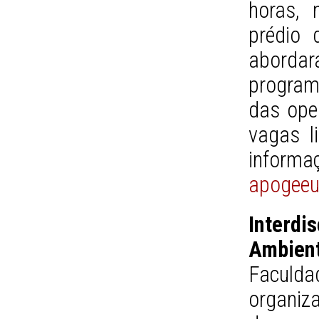
horas, 
prédio 
abordará
program
das ope
vagas l
info
apogeeu
Interdi
Ambien
Faculda
organiza