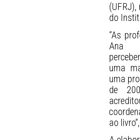
(UFRJ),
do Insti
“As pro
Ana A
percebe
uma mai
uma prop
de 200
acredito
coorden
ao livro
A elabor