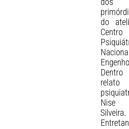
dos
primórd
do atel
Centro
Psiquiát
Nacion
Engenh
Dentro 
relat
psiquiat
Nise
Silveira.
Entretan