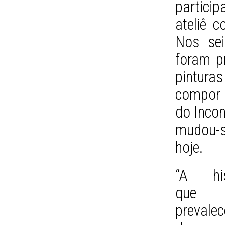
partici
ateliê c
Nos sei
foram p
pintur
compor 
do Incon
mudou-s
hoje.
“A his
que
prevale