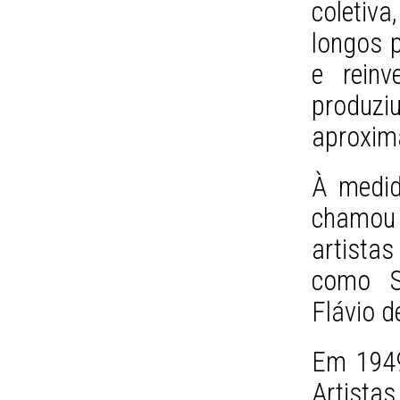
coletiv
longos p
e reinv
produzi
aproxim
À medid
chamou 
artistas
como Sé
Flávio d
Em 1949
Artista