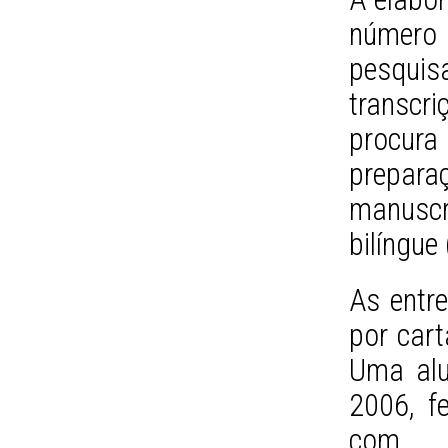
número
pesquisa
transcr
procu
prepar
manusc
bilíngue
As entre
por cart
Uma alu
2006, f
com M