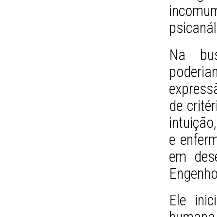
incomum
psicanál
Na bus
poderi
expressã
de crité
intuição
e enferm
em dese
Engenho
Ele ini