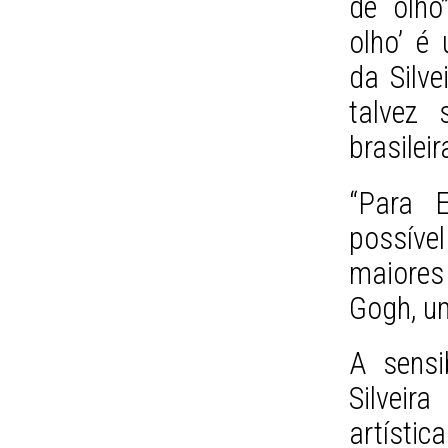
de olho
olho’ é 
da Silve
talvez 
brasileir
“Para E
possíve
maiores 
Gogh, um
A sensi
Silveir
artíst