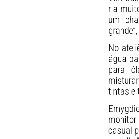
ria muit
um char
grande”,
No ateli
água par
para ól
misturar
tintas e
Emygdio 
monito
casual p