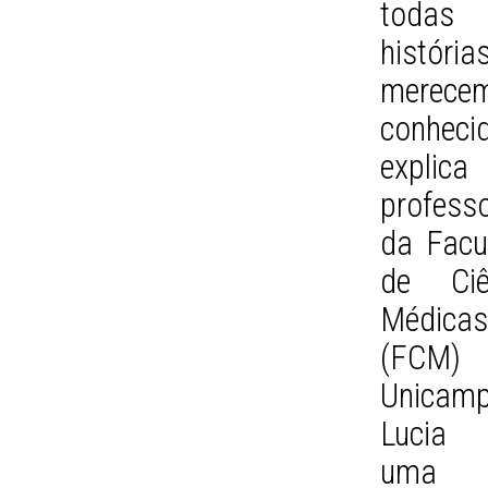
toda
história
merece
conhecid
expli
profess
da Facu
de Ciê
Médica
(FCM
Unicam
Lucia R
uma 