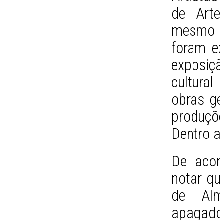
de Art
mesmo a
foram e
exposi
cultura
obras g
produçõ
Dentro a
De acor
notar q
de Alm
apagado