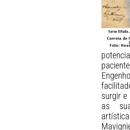
potenci
pacient
Engenho
facilit
surgir e
as sua
artísti
Mavignie