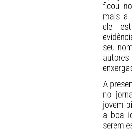
ficou n
mais a N
ele es
evidênci
seu nom
autor
enxerga
A presen
no jorn
jovem pi
a boa i
serem es