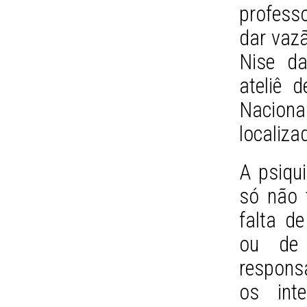
professo
dar vazã
Nise da
ateliê d
Nacion
localiza
A psiqui
só não 
falta d
ou de 
respons
os int