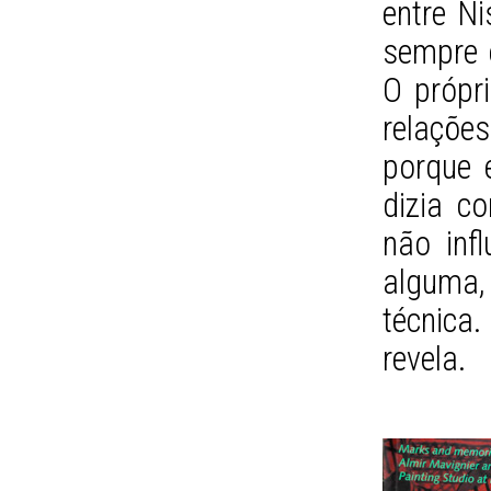
entre Ni
sempre e
O própr
relaçõe
porque 
dizia c
não inf
alguma
técnica
revela.