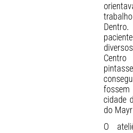
orienta
trabalh
Dentro.
pacien
divers
Centro 
pintass
consegui
fossem 
cidade 
do Mayri
O ateli