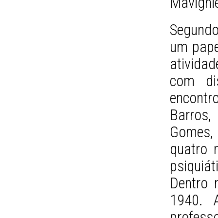
Mavignie
Segundo
um pape
ativida
com dis
encont
Barros,
Gomes, 
quatro m
psiquiá
Dentro 
1940. A
profess