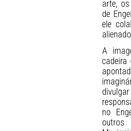
arte, os
de Enge
ele col
alienado
A imag
cadeira
apont
imaginá
divulgar
respons
no Enge
outros 