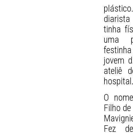
plástic
diarist
tinha fí
uma p
festinha
jovem di
ateliê 
hospital
O nome 
Filho de
Mavigni
Fez de