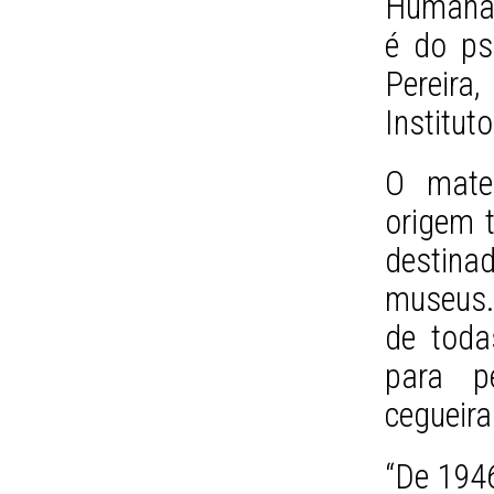
Humanas
é do ps
Pereir
Institut
O mater
origem 
destin
museus.
de toda
para p
cegueira
“De 1946