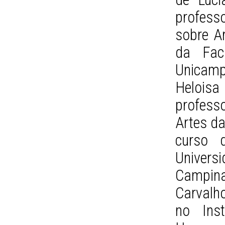
profess
sobre A
da Fac
Unicam
Helois
profess
Artes da
curso d
Univers
Campina
Carvalho
no Inst