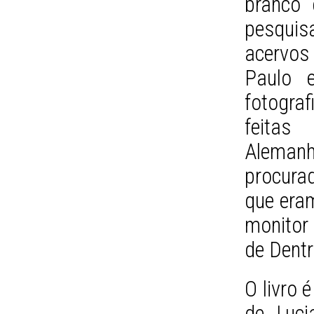
branco 
pesquis
acervos
Paulo 
fotogra
feitas
Aleman
procura
que eram
monitor
de Dentr
O livro 
de Luci