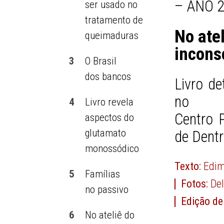
– ANO 2
ser usado no
tratamento de
No ate
queimaduras
incons
3
O Brasil
dos bancos
Livro de
no
4
Livro revela
Centro 
aspectos do
glutamato
de Dent
monossódico
Texto:
Edim
5
Famílias
Fotos:
De
no passivo
Edição de
6
No ateliê do