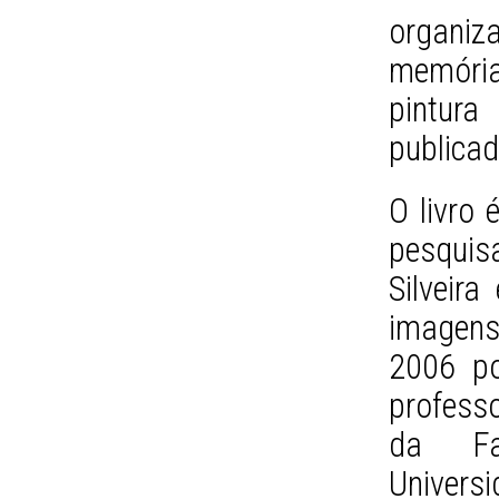
organi
memórias
pintura
publicad
O livro
pesquisa
Silveir
imagens
2006 po
professo
da Fa
Univers