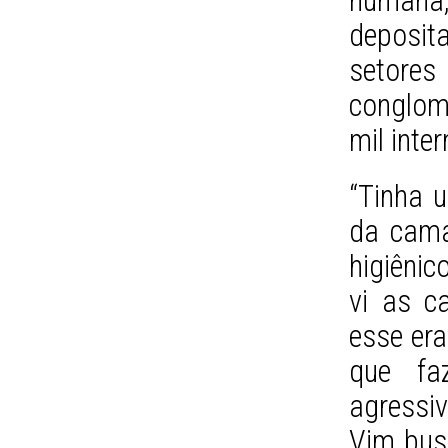
human
deposi
setores
conglom
mil inte
“Tinha u
da cama
higiênic
vi as c
esse era
que fa
agressiv
Vim busc