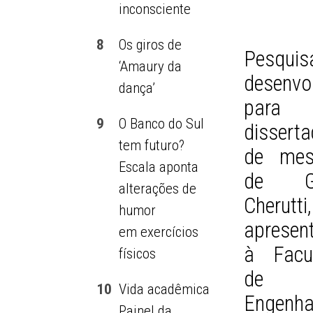
inconsciente
8
Os giros de
Pesquis
‘Amaury da
desenvo
dança’
par
9
O Banco do Sul
dissert
tem futuro?
de mes
Escala aponta
de Gis
alterações de
Cherutti,
humor
apresen
em exercícios
à Facu
físicos
de
10
Vida acadêmica
Engenha
Painel da