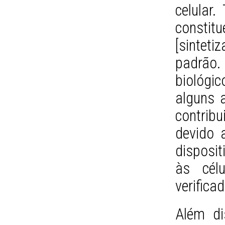
celular
constit
[sinteti
padrão
biológi
alguns 
contrib
devido 
disposi
às cél
verificad
Além di