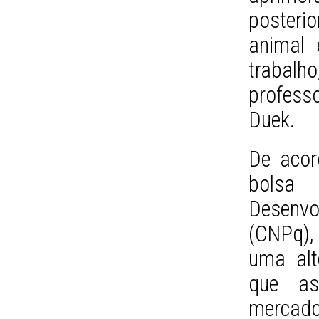
posteri
animal 
trabal
profess
Duek.
De acor
bolsa
Desenvol
(CNPq),
uma alt
que as
mercado