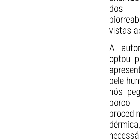
dos ú
biorrea
vistas 
A autor
optou p
apresent
pele hum
nós pe
porco
proced
dérmic
necessár