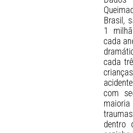
Queimad
Brasil,
1 milh
cada ano
dramáti
cada tr
crianç
acident
com seq
maioria
traumas
dentro 