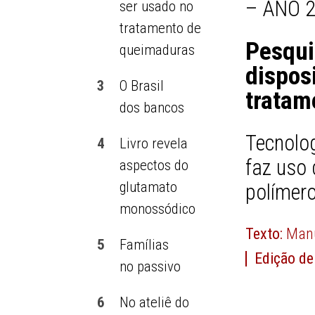
– ANO 2
ser usado no
tratamento de
Pesqui
queimaduras
dispos
3
O Brasil
tratam
dos bancos
Tecnolog
4
Livro revela
faz uso 
aspectos do
glutamato
polímer
monossódico
Texto:
Manu
5
Famílias
Edição de
no passivo
6
No ateliê do