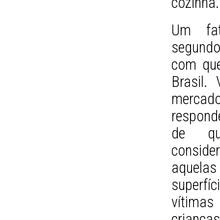
cozinha.
Um fat
segundo 
com que
Brasil.
mercad
respond
de qu
consid
aquela
superfíc
vítimas
criança