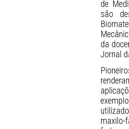
de Medi
são des
Biomate
Mecânic
da docen
Jornal 
Pionei
rendera
aplicaç
exemplo
utilizad
maxilo-