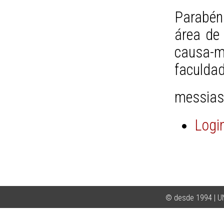
Parabén
área de
causa-m
faculda
messia
Logi
© desde 1994 | 