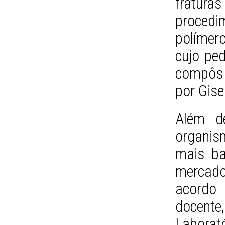
fratu
procedi
polímer
cujo ped
compôs 
por Gisel
Além de
organi
mais ba
mercado
acordo
docente
Labora