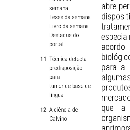
abre pe
semana
disposi
Teses da semana
tratame
Livro da semana
especia
Destaque do
portal
acord
biológi
11
Técnica detecta
para a 
predisposição
alguma
para
produt
tumor de base de
língua
mercado,
que a 
12
A ciência de
organis
Calvino
aprimo