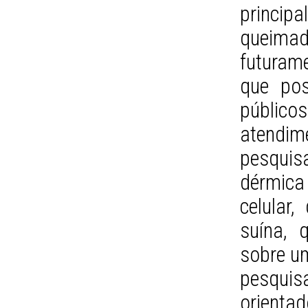
princi
queima
futuram
que pos
público
atendim
pesqui
dérmic
celular
suína,
sobre um
pesquis
orientad