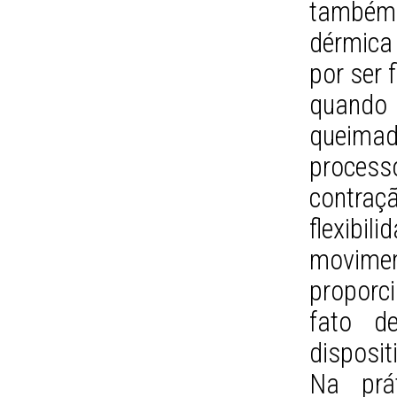
também
dérmica
por ser 
quando
queimad
process
contra
flexibi
movimen
proporc
fato d
disposi
Na prá