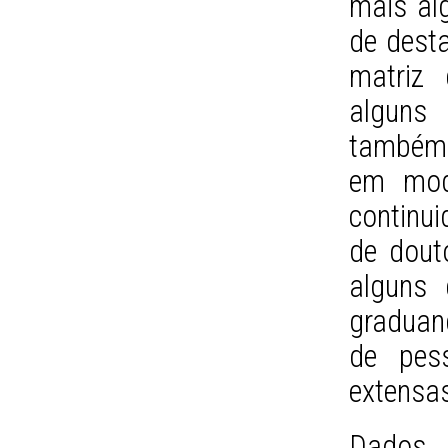
mais al
de desta
matriz 
alguns
também 
em mode
continu
de dout
alguns 
graduand
de pes
extensas
Dados 