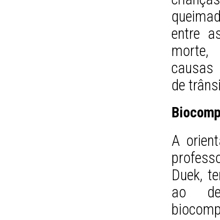
queima
entre a
morte,
causas 
de trâns
Biocomp
A orient
profess
Duek, t
ao des
biocomp