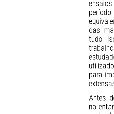
ensaios 
períod
equival
das mat
tudo is
trabalh
estudad
utiliza
para im
extensa
Antes d
no entan