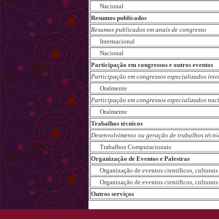
Nacional
Resumos publicados
Resumos publicados em anais de congresso
Internacional
Nacional
Participação em congressos e outros eventos
Participação em congressos especializados int
Oralmente
Participação em congressos especializados nac
Oralmente
Trabalhos técnicos
Desenvolvimento ou geração de trabalhos técni
Trabalhos Computacionais
Organização de Eventos e Palestras
Organização de eventos científicos, culturais e
Organização de eventos científicos, culturais e
Outros serviços