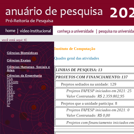
você está aqui: IC
Instituto de Computação
Ciências Biomédicas
Quadro geral das atividades
Ciências Exatas
Ciências Humanas, Sociais e
LINHAS DE PESQUISA: 13
Artes
Ciências da Engenharia
PROJETOS COM FINANCIAMENTO: 137
FCA
FEAGRI
Projetos sediados na unidade: 129
FEC
FEA
Projetos FAPESP iniciados em 2021: 25
FEEC
FEM
Valor Contratado: R$ 2.359.802,95
FEQ
FT
Projetos que a unidade participa: 8
IC
Projetos FAPESP iniciados em 2021: 0
Valor Contratado: R$ 0,00
Projetos com financiamento iniciados em 