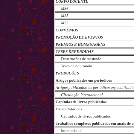
CORPO DOCENTE
MS6
MS5
MS3
CONVÊNIOS
PROMOÇÃO DE EVENTOS
PREMIOS E HOMENAGENS
TESES DEFENDIDAS
Dissertações de mestrado
Teses de doutorado
PRODUÇÕES
Artigos publicados em periódicos
Artigos publicados em periódicos especializado
Circulação Internacional
Capítulos de livros publicados
Livros didáticos
Capítulos de livros publicados
Trabalhos completos publicados em anais de c
Internacional