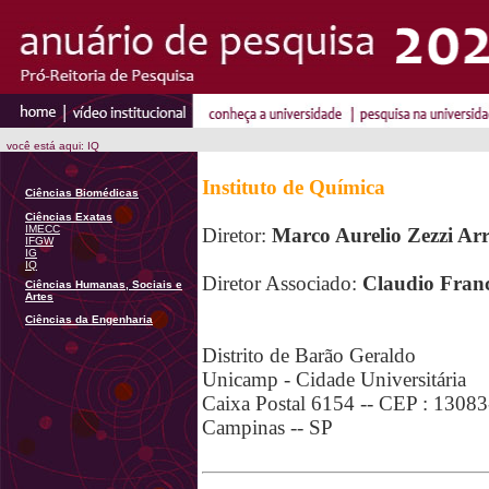
você está aqui: IQ
Instituto de Química
Ciências Biomédicas
Ciências Exatas
IMECC
Diretor:
Marco Aurelio Zezzi Ar
IFGW
IG
IQ
Diretor Associado:
Claudio Fran
Ciências Humanas, Sociais e
Artes
Ciências da Engenharia
Distrito de Barão Geraldo
Unicamp - Cidade Universitária
Caixa Postal 6154 -- CEP : 1308
Campinas -- SP