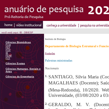
você está aqui: IB - DBIESF
Instituto de Biologia
Ciências Biomédicas
FCM
Departamento de Biologia Estrutural e Funcio
FEF
FOP
IB
Produções
FENF
FCF
Palestras ministradas
Ciências Exatas
Nacionais
Ciências Humanas, Sociais e
Artes
1.
SANTIAGO, Silvia Maria (C
Ciências da Engenharia
MAGALHAES (Docente); Saúde 
(Mesa-Redonda), 10/2020. Web
Universidade, (03/08/2020 a 0
2.
GERALDO, M. V. (Docente)