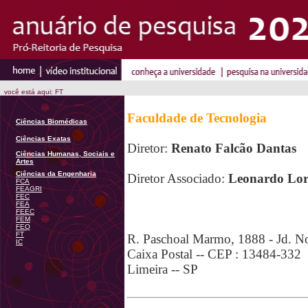
você está aqui: FT
Faculdade de Tecnologia
Ciências Biomédicas
Ciências Exatas
Diretor:
Renato Falcão Dantas
Ciências Humanas, Sociais e
Artes
Ciências da Engenharia
Diretor Associado:
Leonardo Lor
FCA
FEAGRI
FEC
FEA
FEEC
FEM
FEQ
FT
R. Paschoal Marmo, 1888 - Jd. No
IC
Caixa Postal -- CEP : 13484-332
Limeira -- SP