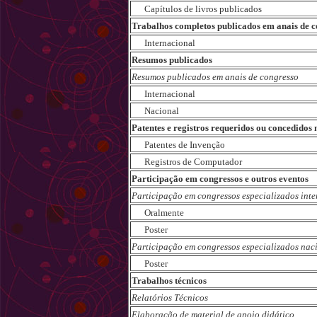
Capítulos de livros publicados
Trabalhos completos publicados em anais de c
Internacional
Resumos publicados
Resumos publicados em anais de congresso
Internacional
Nacional
Patentes e registros requeridos ou concedidos
Patentes de Invenção
Registros de Computador
Participação em congressos e outros eventos
Participação em congressos especializados int
Oralmente
Poster
Participação em congressos especializados nac
Poster
Trabalhos técnicos
Relatórios Técnicos
Elaboração de material de apoio didático