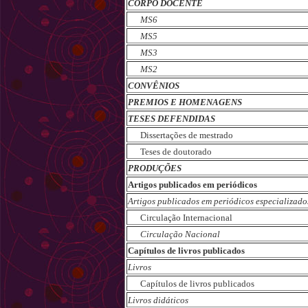
CORPO DOCENTE
MS6
MS5
MS3
MS2
CONVÊNIOS
PREMIOS E HOMENAGENS
TESES DEFENDIDAS
Dissertações de mestrado
Teses de doutorado
PRODUÇÕES
Artigos publicados em periódicos
Artigos publicados em periódicos especializado
Circulação Internacional
Circulação Nacional
Capítulos de livros publicados
Livros
Capítulos de livros publicados
Livros didáticos