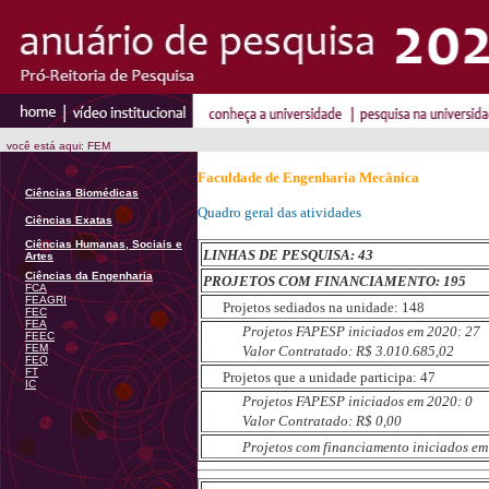
você está aqui: FEM
Faculdade de Engenharia Mecânica
Ciências Biomédicas
Quadro geral das atividades
Ciências Exatas
Ciências Humanas, Sociais e
LINHAS DE PESQUISA: 43
Artes
Ciências da Engenharia
PROJETOS COM FINANCIAMENTO: 195
FCA
FEAGRI
Projetos sediados na unidade: 148
FEC
FEA
Projetos FAPESP iniciados em 2020: 27
FEEC
FEM
Valor Contratado: R$ 3.010.685,02
FEQ
FT
Projetos que a unidade participa: 47
IC
Projetos FAPESP iniciados em 2020: 0
Valor Contratado: R$ 0,00
Projetos com financiamento iniciados em 