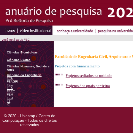
você está aqui: FEC
Ciências Biomédicas
Faculdade de Engenharia Civil, Arquitetura 
Ciências Exatas
Projetos com financiamento
Ciências Humanas, Sociais e
Artes
Ciências da Engenharia
Projetos sediados na unidade
FCA
FEAGRI
FEC
Projetos dos quais participa
FEA
FEEC
FEM
FEQ
FT
IC
© 2020 - Unicamp / Centro de
Computação - Todos os direitos
reservados