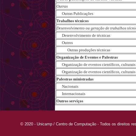
Outras
Outras Publicações
Trabalhos técnicos
Desenvolvimento ou geração de trabalhos técni
Desenvolvimento de técnicas
Outros
Outras produções técnicas
Organização de Eventos e Palestras
Organização de eventos científicos, culturais e
Organização de eventos científicos, culturais e
Palestras ministradas
Nacionais
Internacionais
Outros serviços
© 2020 - Unicamp / Centro de Computação - Todos os direitos re