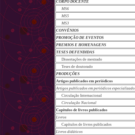
CORPO DOCENTE
MS6
MS5
MS3
CONVÊNIOS
PROMOÇÃO DE EVENTOS
PREMIOS E HOMENAGENS
TESES DEFENDIDAS
Dissertações de mestrado
Teses de doutorado
PRODUÇÕES
Artigos publicados em periódicos
Artigos publicados em periódicos especializado
Circulação Internacional
Circulação Nacional
Capítulos de livros publicados
Livros
Capítulos de livros publicados
Livros didáticos