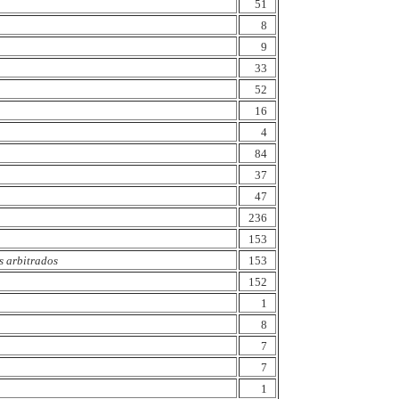
51
8
9
33
52
16
4
84
37
47
236
153
s arbitrados
153
152
1
8
7
7
1