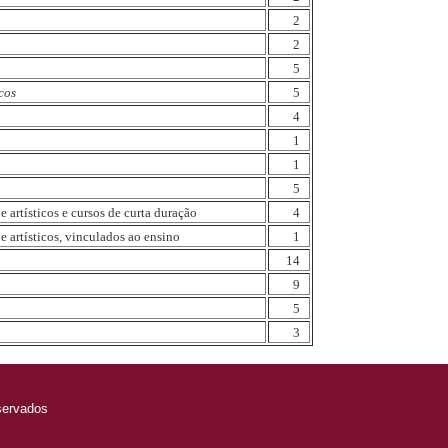
2
2
5
cos
5
4
1
1
5
 artísticos e cursos de curta duração
4
 artísticos, vinculados ao ensino
1
14
9
5
3
servados