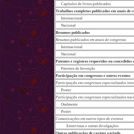
Capítulos de livros publicados
Trabalhos completos publicados em anais de c
Internacional
Nacional
Resumos publicados
Resumos publicados em anais de congresso
Internacional
Nacional
Patentes e registros requeridos ou concedidos
Patentes de Invenção
Participação em congressos e outros eventos
Participação em congressos especializados int
Poster
Participação em congressos especializados nac
Oralmente
Poster
Comunicações em outros tipos de eventos
Entrevistas e outras divulgações
Outras publicações de caráter variado