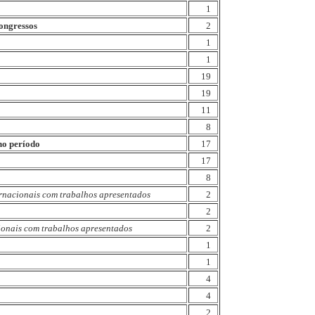
1
ongressos
2
1
1
19
19
11
8
 no período
17
17
8
ernacionais com trabalhos apresentados
2
2
ionais com trabalhos apresentados
2
1
1
4
4
2