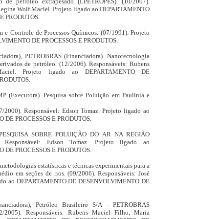
to de petróleo extrapesado (LPETROPES). (10/2007).
 Regina Wolf Maciel. Projeto ligado ao DEPARTAMENTO
E PRODUTOS.
m e Controle de Processos Químicos. (07/1991). Projeto
LVIMENTO DE PROCESSOS E PRODUTOS.
nciadora), PETROBRAS (Financiadora). Nanotecnologia
 derivados de petróleo. (12/2006). Responsáveis: Rubens
Maciel. Projeto ligado ao DEPARTAMENTO DE
PRODUTOS.
(Executora). Pesquisa sobre Poluição em Paulínia e
2000). Responsável: Edson Tomaz. Projeto ligado ao
 DE PROCESSOS E PRODUTOS.
). PESQUISA SOBRE POLUIÇÃO DO AR NA REGIÃO
Responsável: Edson Tomaz. Projeto ligado ao
 DE PROCESSOS E PRODUTOS.
todologias estatísticas e técnicas experimentais para a
médio em seções de rios. (09/2006). Responsáveis: José
o ligado ao DEPARTAMENTO DE DESENVOLVIMENTO DE
inanciadora), Petróleo Brasileiro S/A - PETROBRAS
(12/2005). Responsáveis: Rubens Maciel Filho, Maria