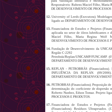
para Valoração intrínseca e Melhoramen
Responsáveis: Rubens Maciel Filho, Maria
DE DESENVOLVIMENTO DE PROCESSOS 
12.
University of Leeds (Executora). Modelage
ligado ao DEPARTAMENTO DE DESENVO
13.
Financiadora de Estudos e Projetos (Fina
aplicada no setor de óleos lubrificantes e
Maciel Filho, Maria Regina Wolf 
DESENVOLVIMENTO DE PROCESSOS E 
14.
Fundação de Desenvolvimento da UNICAMP 
Região C-2292
Petrobrás/Replan/UNICAMP/FUNCAMP. (07/
DEPARTAMENTO DE DESENVOLVIMENTO
15.
REPLAN - PETROBRÁS (Financiadora
INFLUÊNCIA DA REPLAN. (09/2006). 
DEPARTAMENTO DE DESENVOLVIMENTO
16.
PETROBRAS (Financiadora). Proposição de me
determinação do coeficiente de dispersão 
Roberto Nunhez, Edson Tomaz. Projet
PROCESSOS E PRODUTOS.
17.
Financiadora de Estudos e Projetos (F
(Financiadora). Resíduos Ultrapesados. 