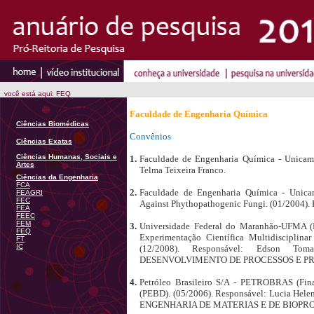
você está aqui: FEQ
Faculdade de Engenharia Química
Ciências Biomédicas
Convênios
Ciências Exatas
Ciências Humanas, Sociais e
1.
Faculdade de Engenharia Química - Unicamp 
Artes
Telma Teixeira Franco.
Ciências da Engenharia
FCA
2.
Faculdade de Engenharia Química - Unicam
FEAGRI
FEC
Against Phythopathogenic Fungi. (01/2004). 
FEA
FEEC
FEM
3.
Universidade Federal do Maranhão-UFMA (F
FEQ
Experimentação Científica Multidiscipli
FT
IC
(12/2008). Responsável: Edson T
DESENVOLVIMENTO DE PROCESSOS E P
4.
Petróleo Brasileiro S/A - PETROBRAS (Fina
(PEBD). (05/2006). Responsável: Lucia Hel
ENGENHARIA DE MATERIAS E DE BIOPR