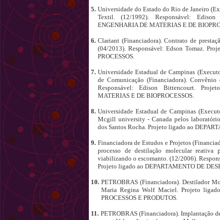
5.
Universidade do Estado do Rio de Janeiro (E
Textil. (12/1992). Responsável: Edis
ENGENHARIA DE MATERIAS E DE BIOPR
6.
Clariant (Financiadora). Contrato de prest
(04/2013). Responsável: Edson Tomaz. 
PROCESSOS.
7.
Universidade Estadual de Campinas (Executor
de Comunicação (Financiadora). Convênio 
Responsável: Edison Bittencourt. P
MATERIAS E DE BIOPROCESSOS.
8.
Universidade Estadual de Campinas (Executo
Mcgill university - Canada pelos laboratóri
dos Santos Rocha. Projeto ligado ao D
9.
Financiadora de Estudos e Projetos (Financ
processo de destilação molecular reativa p
viabilizando o escomanto. (12/2006). Respon
Projeto ligado ao DEPARTAMENTO DE D
10.
PETROBRAS (Financiadora). Destilador Mole
Maria Regina Wolf Maciel. Projeto 
PROCESSOS E PRODUTOS.
11.
PETROBRAS (Financiadora). Implantação de in