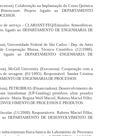
xecutora). Colaboração na Implantação do Curso Química
on Bittencourt. Projeto ligado ao DEPARTAMENTO
OCESSOS.
ação de serviço - CLARIANT/FEQ/Emissões Atmosféricas.
Projeto ligado ao DEPARTAMENTO DE ENGENHARIA DE
a), Universidade Federal de São Carlos - Dep. de Artes
de Cooperação Mutua, Técnico Científico. (12/1988).
rojeto ligado ao DEPARTAMENTO ENGENHARIA DE
ra), McGill University (Executora). Cooperação com a
os de secagem. (01/1995). Responsável: Sandra Cristina
EPARTAMENTO DE ENGENHARIA DE PROCESSOS.
iadora), PETROBRAS (Financiadora). Desenvolvimento do
ara transformar (UP-Grading) petróleos ultra pesados
sáveis: Maria Regina Wolf Maciel, Rubens Maciel Filho.
ESENVOLVIMENTO DE PROCESSOS E PRODUTOS.
cular. (11/2008). Responsáveis: Rubens Maciel Filho,
ligado ao DEPARTAMENTO DE DESENVOLVIMENTO DE
fra-estrutura física básica do Laboratório de Processos