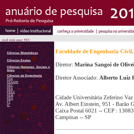
você está aqui: FEC
Faculdade de Engenharia Civil,
Ciências Biomédicas
Ciências Exatas
Diretor:
Marina Sangoi de Olivei
Ciências Humanas, Sociais e
Artes
Ciências da Engenharia
Diretor Associado:
Alberto Luiz 
FCA
FEAGRI
FEC
FEA
FEEC
FEM
Cidade Universitária Zeferino Vaz
FEQ
FT
Av. Albert Einstein, 951 - Barão 
IC
Caixa Postal 6021 -- CEP : 1308
Campinas -- SP