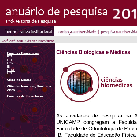
você está aqui: Ciências Biomédicas
Ciências Biológicas e Médicas
Ciências Biomédicas
FCM
FEF
FOP
IB
FENF
FCF
Ciências Exatas
Ciências Humanas, Sociais e
Artes
Ciências da Engenharia
As atividades de pesquisa na 
UNICAMP congregam a Faculda
Faculdade de Odontologia de Piracic
IB, Faculdade de Educação Física