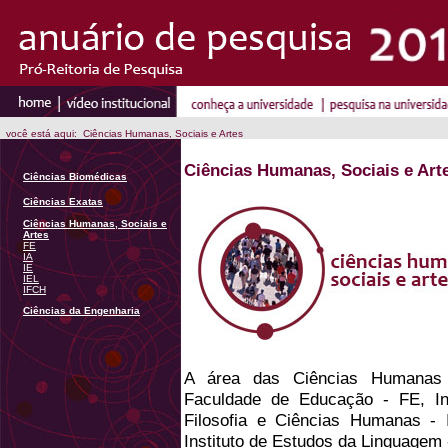
você está aqui: Ciências Humanas, Sociais e Artes
Ciências Humanas, Sociais e Art
Ciências Biomédicas
Ciências Exatas
Ciências Humanas, Sociais e
Artes
FE
IA
IE
IEL
IFCH
Ciências da Engenharia
A área das Ciências Humana
Faculdade de Educação - FE, Inst
Filosofia e Ciências Humanas - 
Instituto de Estudos da Linguagem 