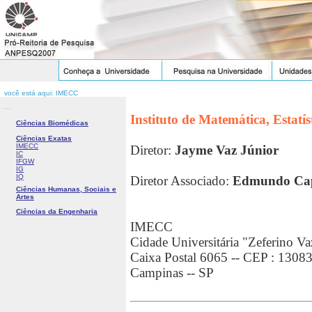
você está aqui: IMECC
...
Instituto de Matemática, Estatí
Ciências Biomédicas
Ciências Exatas
IMECC
Diretor:
Jayme Vaz Júnior
IC
IFGW
IG
IQ
Diretor Associado:
Edmundo Cape
Ciências Humanas, Sociais e
Artes
Ciências da Engenharia
IMECC
Cidade Universitária "Zeferino Va
Caixa Postal 6065 -- CEP : 1308
Campinas -- SP