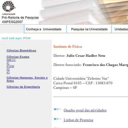
você está aqui: IFGW
...
Instituto de Física
Ciências Biomédicas
Diretor:
Julio Cesar Hadler Neto
Ciências Exatas
IMECC
IC
Diretor Associado:
Francisco das Chagas Marq
IFGW
IG
IQ
Ciências Humanas, Sociais e
Cidade Universitária "Zeferino Vaz"
Artes
Caixa Postal 6165 -- CEP : 13083-970
Ciências da Engenharia
Campinas -- SP
Quadro geral das atividades
Linhas de Pesquisa