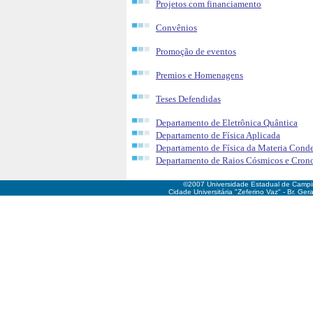
Projetos com financiamento
Convênios
Promoção de eventos
Premios e Homenagens
Teses Defendidas
Departamento de Eletrônica Quântica
Departamento de Física Aplicada
Departamento de Física da Materia Cond
Departamento de Raios Cósmicos e Cron
©2007 Universidade Estadual de Camp
Cidade Universitária "Zeferino Vaz" - Br. Ge