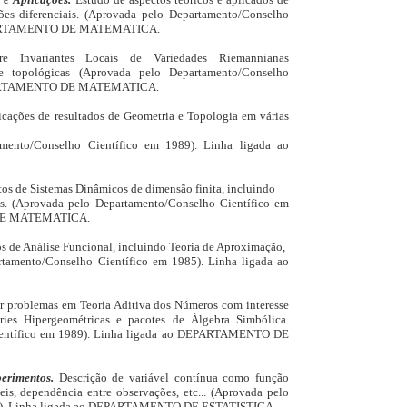
es diferenciais. (Aprovada pelo Departamento/Conselho
 DEPARTAMENTO DE MATEMATICA.
re Invariantes Locais de Variedades Riemannianas
 e topológicas (Aprovada pelo Departamento/Conselho
DEPARTAMENTO DE MATEMATICA.
icações de resultados de Geometria e Topologia em várias
amento/Conselho Científico em 1989). Linha ligada ao
tos de Sistemas Dinâmicos de dimensão finita, incluindo
ões. (Aprovada pelo Departamento/Conselho Científico em
 DE MATEMATICA.
os de Análise Funcional, incluindo Teoria de Aproximação,
rtamento/Conselho Científico em 1985). Linha ligada ao
r problemas em Teoria Aditiva dos Números com interesse
ries Hipergeométricas e pacotes de Álgebra Simbólica.
ientífico em 1989). Linha ligada ao DEPARTAMENTO DE
perimentos.
Descrição de variável contínua como função
is, dependência entre observações, etc... (Aprovada pelo
89). Linha ligada ao DEPARTAMENTO DE ESTATISTICA.