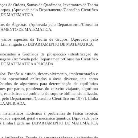
aços de Ordens, Somas de Quadrados, Invariantes da Teoria
Corpos. (Aprovada pelo Departamento/Conselho Científico
TO DE MATEMATICA.
ctos de Álgebras. (Aprovada pelo Departamento/Conselho
EPARTAMENTO DE MATEMATICA.
 vários aspectos da Teoria de Grupos. (Aprovada pelo
85). Linha ligada ao DEPARTAMENTO DE MATEMATICA.
ssociados à Geofísica de prospecção (identificação de
magens. (Aprovada pelo Departamento/Conselho Científico
TO DE MATEMATICA APLICADA.
tica.
Propõe o estudo, desenvolvimento, implementação e
isa operacional aplicados a áreas diversas, tais como
Estudos de algoritmos para determinação de equilíbrios
es por partes, problemas do caixeiro viajante, algoritmo
s, estatísticas do problema de suporte bidimensionalizado.
 pelo Departamento/Conselho Científico em 1977). Linha
CA APLICADA.
 matemáticos modernos à problemas de Física Teórica.
vidade especial, geral e mecânica quântica. (Aprovada pelo
977). Linha ligada ao DEPARTAMENTO DE MATEMATICA
s e Aplicações.
Estudo de aspectos teóricos e aplicados de