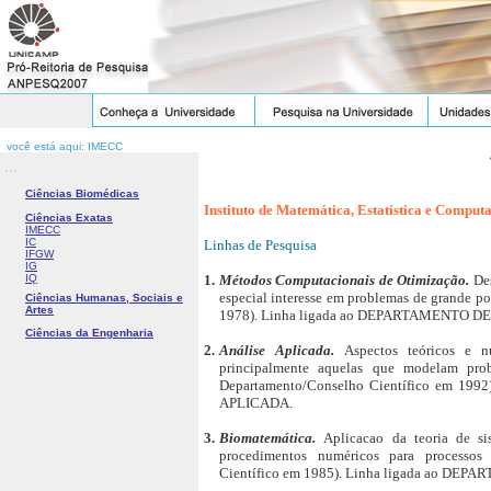
você está aqui: IMECC
...
Ciências Biomédicas
Instituto de Matemática, Estatística e Computa
Ciências Exatas
IMECC
IC
Linhas de Pesquisa
IFGW
IG
IQ
1.
Métodos Computacionais de Otimização.
De
especial interesse em problemas de grande p
Ciências Humanas, Sociais e
Artes
1978). Linha ligada ao DEPARTAMENTO 
Ciências da Engenharia
2.
Análise Aplicada.
Aspectos teóricos e nu
principalmente aquelas que modelam pro
Departamento/Conselho Científico em 1
APLICADA.
3.
Biomatemática.
Aplicacao da teoria de s
procedimentos numéricos para processos
Científico em 1985). Linha ligada ao 