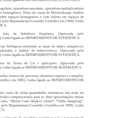
ingulares, operadores maximais, operadores multiplicadores
os homogêneos. Pesos da classe de Muckenhoupt. Análise
 sobre espaços homogeneos e com valores em espaços de
a pelo Departamento/Conselho Científico em 1984). Linha
ICA.
 área de Inferência Estatística (Aprovada pelo
85). Linha ligada ao DEPARTAMENTO DE ESTATISTICA.
ncias biológicas incluindo as áreas de dados categóricos,
ralizados e análise de sobrevivência. (Aprovada pelo
98). Linha ligada ao DEPARTAMENTO DE ESTATISTICA.
ctos da Teoria de Lie e aplicações. (Aprovada pelo
985). Linha ligada ao DEPARTAMENTO DE MATEMATICA.
tudos teóricos de processos aleatórios sujeitos a variações.
ientífico em 1985). Linha ligada ao DEPARTAMENTO DE
lo exato de certas quantidades estatísticas não pode ser
étodos computacionais para se obter aproximações dessas
 Carlo, *Monte Carlo Markov Chain*, *Gibbs Sampling*,
a pelo Departamento/Conselho Científico em 1996). Linha
CA.
e aplicação de algorítmos numéricos para o tratamento de