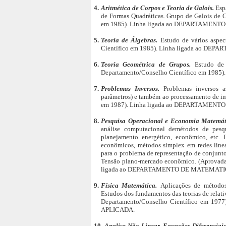
4.
Aritmética de Corpos e Teoria de Galois.
Esp
de Formas Quadráticas. Grupo de Galois de 
em 1985). Linha ligada ao DEPARTAMEN
5.
Teoria de Álgebras.
Estudo de vários aspe
Científico em 1985). Linha ligada ao D
6.
Teoria Geométrica de Grupos.
Estudo de
Departamento/Conselho Científico em 19
7.
Problemas Inversos.
Problemas inversos a
parâmetros) e também ao processamento de i
em 1987). Linha ligada ao DEPARTAMEN
8.
Pesquisa Operacional e Economia Matemá
análise computacional demétodos de pesqu
planejamento energético, econômico, etc. 
econômicos, métodos simplex em redes linear
para o problema de representação de conjunto
Tensão plano-mercado econômico. (Aprovada
ligada ao DEPARTAMENTO DE MATEMATI
9.
Física Matemática.
Aplicações de métodos
Estudos dos fundamentos das teorias de relati
Departamento/Conselho Científico em 1
APLICADA.
10.
Analise Não Linear, Equações Diferenciai