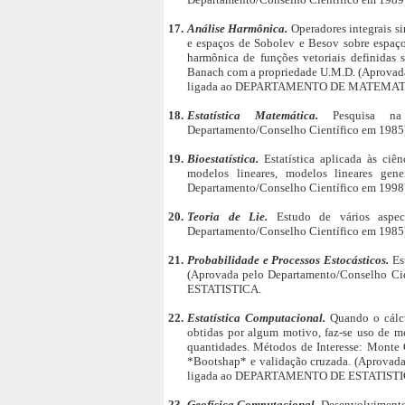
17.
Análise Harmônica.
Operadores integrais s
e espaços de Sobolev e Besov sobre espaç
harmônica de funções vetoriais definidas
Banach com a propriedade U.M.D. (Aprovad
ligada ao DEPARTAMENTO DE MATEMAT
18.
Estatística Matemática.
Pesquisa na
Departamento/Conselho Científico em 19
19.
Bioestatística.
Estatística aplicada às ciê
modelos lineares, modelos lineares gene
Departamento/Conselho Científico em 19
20.
Teoria de Lie.
Estudo de vários aspe
Departamento/Conselho Científico em 1
21.
Probabilidade e Processos Estocásticos.
Es
(Aprovada pelo Departamento/Conselho C
ESTATISTICA.
22.
Estatística Computacional.
Quando o cálcu
obtidas por algum motivo, faz-se uso de m
quantidades. Métodos de Interesse: Monte
*Bootshap* e validação cruzada. (Aprovad
ligada ao DEPARTAMENTO DE ESTATISTI
23.
Geofísica Computacional.
Desenvolvimento 