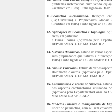
problemas matemáticos envolvendo equaçõ
Científico em 1985). Linha ligada ao
11.
Geometria Riemanniana.
Relações ent
(Esp.Curvatura) e Propriedades Globais
Científico em 1985). Linha ligada ao 
12.
Aplicações da Geometria e Topologia.
Apl
áreas, em particular
à Física Teórica. (Aprovada pelo Depart
DEPARTAMENTO DE MATEMATICA.
13.
Sistemas Dinâmicos.
Estudo de vários aspec
suas propriedades qualitativas e bifurcaç
1985). Linha ligada ao DEPARTAMENTO
14.
Análise Funcional.
Estudo de vários aspect
Holomorfia e outros. (Aprovada pelo Depa
DEPARTAMENTO DE MATEMATICA.
15.
Combinatória e Teoria de Números.
Estuda
nos aspectos combinatórios utilizando Sé
(Aprovada pelo Departamento/Conselho C
MATEMATICA APLICADA.
16.
Modelos Lineares e Planejamento de Ex
linear de parâmetros, com ou sem covariáve
Departamento/Conselho Científico em 19