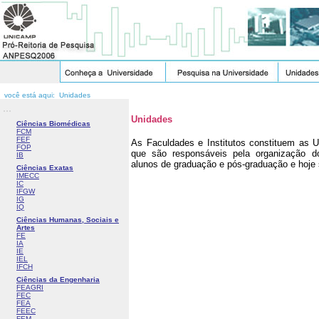
você está aqui: Unidades
...
Unidades
Ciências Biomédicas
FCM
FEF
As Faculdades e Institutos constituem as
FOP
que são responsáveis pela organização do
IB
alunos de graduação e pós-graduação e hoje
Ciências Exatas
IMECC
IC
IFGW
IG
IQ
Ciências Humanas, Sociais e
Artes
FE
IA
IE
IEL
IFCH
Ciências da Engenharia
FEAGRI
FEC
FEA
FEEC
FEM