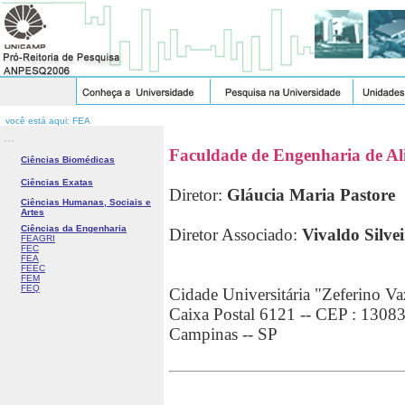
você está aqui: FEA
...
Faculdade de Engenharia de Al
Ciências Biomédicas
Ciências Exatas
Diretor:
Gláucia Maria Pastore
Ciências Humanas, Sociais e
Artes
Ciências da Engenharia
Diretor Associado:
Vivaldo Silve
FEAGRI
FEC
FEA
FEEC
FEM
FEQ
Cidade Universitária "Zeferino Va
Caixa Postal 6121 -- CEP : 1308
Campinas -- SP