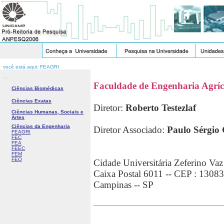
você está aqui: FEAGRI
...
Faculdade de Engenharia Agríc
Ciências Biomédicas
Ciências Exatas
Diretor:
Roberto Testezlaf
Ciências Humanas, Sociais e
Artes
Ciências da Engenharia
Diretor Associado:
Paulo Sérgio
FEAGRI
FEC
FEA
FEEC
FEM
FEQ
Cidade Universitária Zeferino Vaz
Caixa Postal 6011 -- CEP : 1308
Campinas -- SP