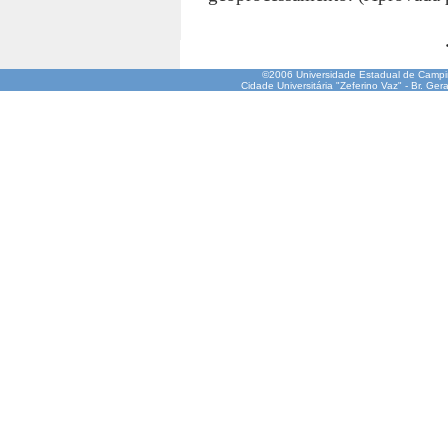
©2006 Universidade Estadual de Camp
Cidade Universitária "Zeferino Vaz" - Br. Ge