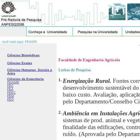
você está aqui: FEAGRI
...
Ciências Biomédicas
Faculdade de Engenharia Agrícola
Ciências Exatas
Linhas de Pesquisa
Ciências Humanas, Sociais e
Artes
Ciências da Engenharia
1.
Energização Rural.
Fontes conv
FEAGRI
FEC
desenvolvimento sustentável do m
FEA
FEEC
baixo custo. Avaliação, aplicaçã
FEM
FEQ
pelo Departamento/Conselho Ci
2.
Ambiência em Instalações Agrí
sistemas de prod. animal e veget
finalidade das edificações, cont
ruído. (Aprovada pelo Departam