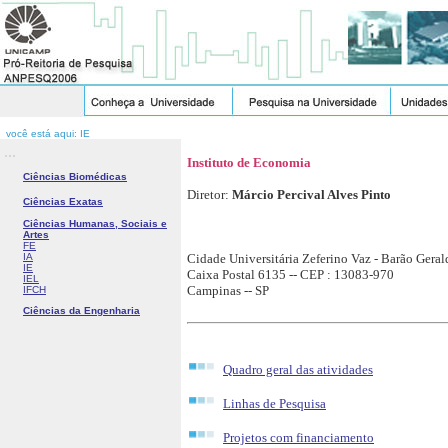
você está aqui: IE
...
Instituto de Economia
Ciências Biomédicas
Diretor:
Márcio Percival Alves Pinto
Ciências Exatas
Ciências Humanas, Sociais e
Artes
FE
IA
Cidade Universitária Zeferino Vaz - Barão Geral
IE
Caixa Postal 6135 -- CEP : 13083-970
IEL
Campinas -- SP
IFCH
Ciências da Engenharia
Quadro geral das atividades
Linhas de Pesquisa
Projetos com financiamento