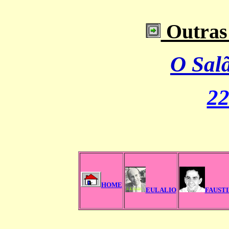
Outras 
O Salã
22
HOME
EULALIO
FAUST