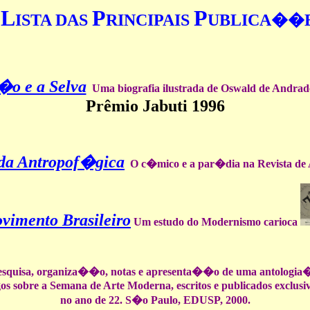
L
P
P
ISTA DAS
RINCIPAIS
UBLICA��
�o e a Selva
Uma biografia ilustrada de Oswald de Andrad
Prêmio Jabuti 1996
da Antropof�gica
O c�mico e a par�dia na Revista de 
vimento Brasileiro
Um estudo do Modernismo
carioca
squisa, organiza��o, notas e apresenta��o de uma antologia
gos sobre a Semana de Arte Moderna, escritos e publicados exclus
no ano de 22. S�o Paulo, EDUSP, 2000.