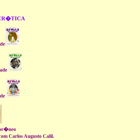
 CR�TICA
ade
ade
ade
epor�neo
om Carlos Augusto Calil.