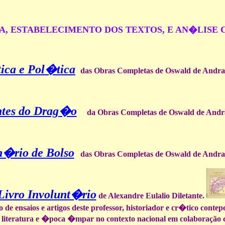
A, ESTABELECIMENTO DOS TEXTOS, E AN�LISE
ica e Pol�tica
das Obras Completas de Oswald de Andr
ntes do Drag�o
da Obras Completas de Oswald de Andr
n�rio de Bolso
das Obras Completas de Oswald de Andr
Livro Involunt�rio
de Alexandre Eulalio Diletante.
 de ensaios e artigos deste professor, historiador e cr�tico cont
literatura e �poca �mpar no contexto nacional em colaboração c