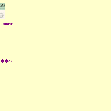
a morte
ra��o).