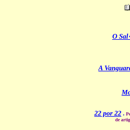
O Sal
A Vanguar
Mo
22 por 22
.
Pe
de arti