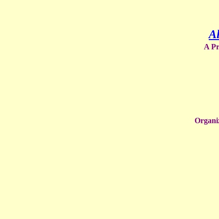
Al
A Prod
Organi