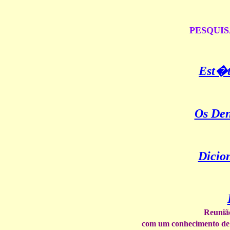
PESQUIS
Est�t
Os De
Dicio
Reunião
com um conhecimento de 