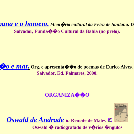
bana e o homem.
Mem�ria cultural da Feira de Santana
. D
Salvador, Funda��o Cultural da Bahia (no prelo).
t�o e mar
.
Org. e apresenta��o de poemas de Eurico Alves
.
Salvador, Ed. Palmares, 2000.
ORGANIZA��O
Oswald de Andrade
in
Remate de Males
Oswald � radiografado de v�rios �ngulos