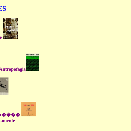
ES
e
Antropofagia
�����
ivamente