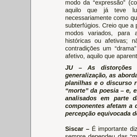
modo da “expressão” (c
aquilo que já teve lu
necessariamente como que
subterfúgios. Creio que a
modos variados, para a
históricas ou afetivas;
contradições um “drama”
afetivo, aquilo que apare
JU – As distorções 
generalização, as abord
planilhas e o discurso 
“morte” da poesia – e, e
analisados em parte 
componentes afetam a d
percepção equivocada d
Siscar –
É importante dize
sempre dependeu das “mí