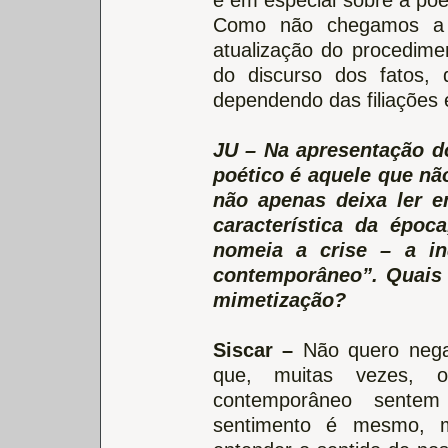
e em especial sobre a poe
Como não chegamos a 
atualização do procedime
do discurso dos fatos, 
dependendo das filiações 
JU – Na apresentação do
poético é aquele que nã
não apenas deixa ler 
característica da époc
nomeia a crise – a in
contemporâneo”. Quais 
mimetização?
Siscar –
Não quero negar
que, muitas vezes, o
contemporâneo sentem
sentimento é mesmo, m