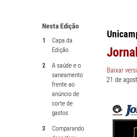
Nesta Edição
Unicam
1
Capa da
Jorna
Edição
2
A saúde e o
Baixar ver
saneamento
21 de agos
frente ao
anúncio de
corte de
gastos
3
Comparando