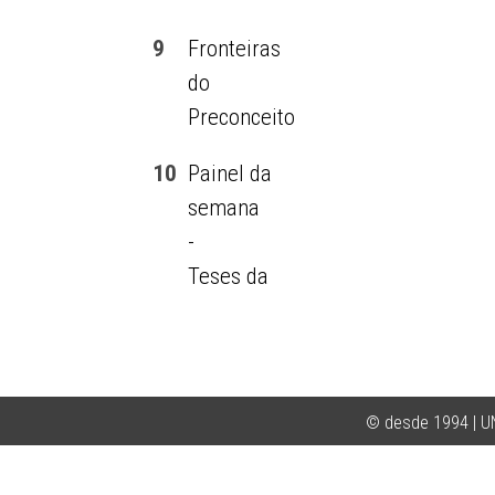
9
Fronteiras
do
Preconceito
10
Painel da
semana
-
Teses da
semana
-
Vestibular
amplia
© desde 1994 | 
conteúdo