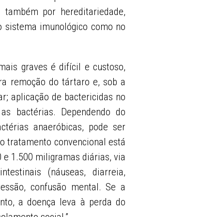
s também por hereditariedade,
o sistema imunológico como no
is graves é difícil e custoso,
ra remoção do tártaro e, sob a
r; aplicação de bactericidas no
r as bactérias. Dependendo do
ctérias anaeróbicas, pode ser
no tratamento convencional está
 e 1.500 miligramas diárias, via
ntestinais (náuseas, diarreia,
pressão, confusão mental. Se a
nto, a doença leva à perda do