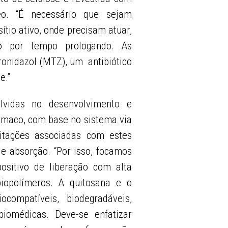
eo. “É necessário que sejam
tio ativo, onde precisam atuar,
o por tempo prologando. As
nidazol (MTZ), um antibiótico
e.”
lvidas no desenvolvimento e
ármaco, com base no sistema via
itações associadas com estes
de absorção. “Por isso, focamos
sitivo de liberação com alta
iopolímeros. A quitosana e o
compatíveis, biodegradáveis,
biomédicas. Deve-se enfatizar