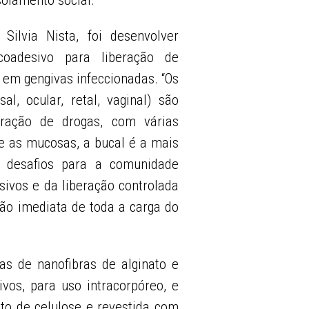
solamento social.”
Silvia Nista, foi desenvolver
oadesivo para liberação de
em gengivas infeccionadas. “Os
l, ocular, retal, vaginal) são
tração de drogas, com várias
e as mucosas, a bucal é a mais
s desafios para a comunidade
esivos e da liberação controlada
ção imediata de toda a carga do
s de nanofibras de alginato e
vos, para uso intracorpóreo, e
 de celulose e revestida com