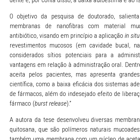
dente e, por conta disso, à baixa autoestima e ao i
O objetivo da pesquisa de doutorado, salienta 
membranas de nanofibras com material muc
antibiótico, visando em princípio a aplicação
in situ
revestimentos mucosos (em cavidade bucal, nasa
considerados sítios potenciais para a adminis
vantagens em relação à administração oral. Dentr
aceita pelos pacientes, mas apresenta grande
científica, como a baixa eficácia dos sistemas ad
de fármacos, além do indesejado efeito de libera
fármaco (
burst release
).”
A autora da tese desenvolveu diversas membrana
quitosana, que são polímeros naturais mucoadesi
também uma membrana com um núcleo de acetato