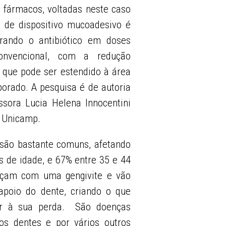
e fármacos, voltadas neste caso
o de dispositivo mucoadesivo é
erando o antibiótico em doses
onvencional, com a redução
e que pode ser estendido à área
orado. A pesquisa é de autoria
ssora Lucia Helena Innocentini
a Unicamp.
 são bastante comuns, afetando
s de idade, e 67% entre 35 e 44
eçam com uma gengivite e vão
 apoio do dente, criando o que
ar à sua perda. São doenças
dos dentes e por vários outros