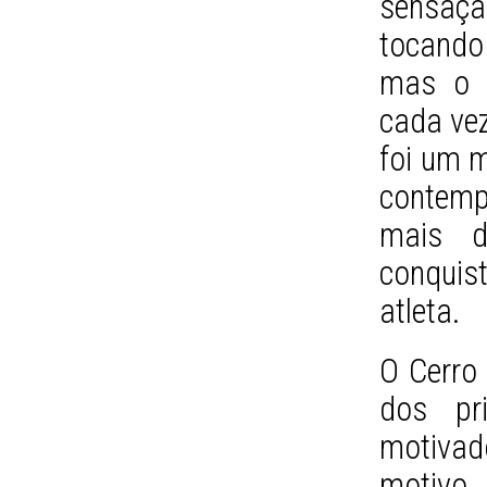
sensaçã
tocando
mas o c
cada vez
foi um m
contemp
mais d
conquist
atleta.
O Cerro 
dos pri
motiva
motivo,