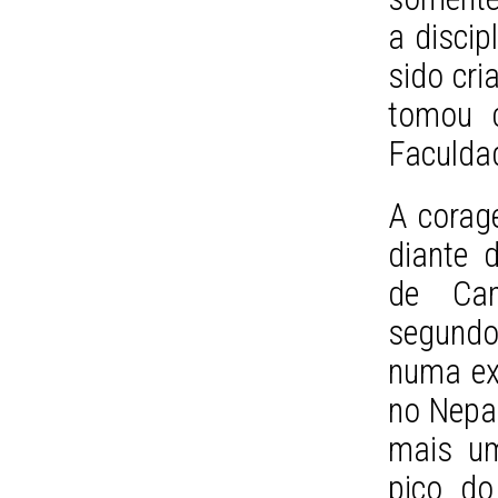
a discip
sido cr
tomou 
Faculdad
A corag
diante 
de Cam
segundo
numa ex
no Nepal
mais um
pico do