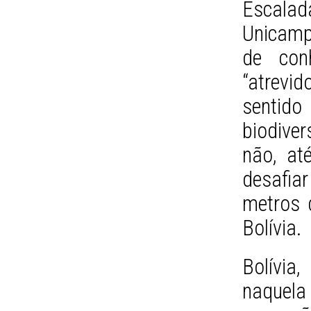
Escalad
Unicamp
de con
“atrevid
sentid
biodiver
não, at
desafia
metros d
Bolívia.
Bolívia
naquela