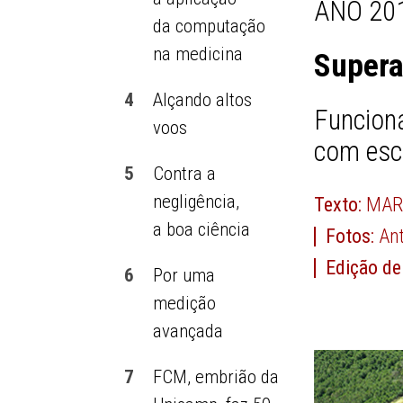
ANO 201
da computação
na medicina
Supera
4
Alçando altos
Funcion
voos
com esc
5
Contra a
negligência,
Texto:
MAR
a boa ciência
Fotos:
Ant
Edição de
6
Por uma
medição
avançada
7
FCM, embrião da