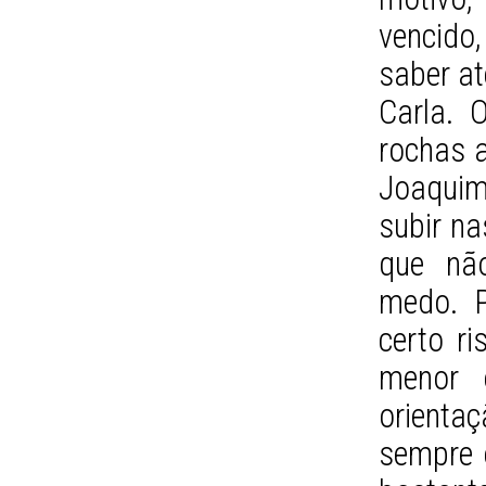
vencido
saber at
Carla. 
rochas 
Joaquim 
subir na
que não
medo. P
certo r
menor 
orient
sempre 