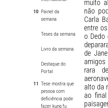
muito a
não pod
10
Painel da
Carla Ba
semana
entre os
Teses da semana
o Dedo 
deparar
Livro da semana
de Jane
amigos 
Destaque do
rara d
Portal
aeronav
11
Tese mostra que
alto da
pessoa com
ao fina
deficiência pode
paisag
fazer kung fu