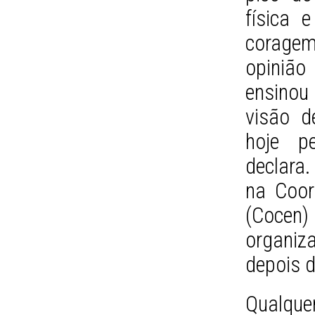
física 
corage
opinião
ensinou
visão d
hoje p
declara
na Coor
(Cocen)
organi
depois d
Qualque