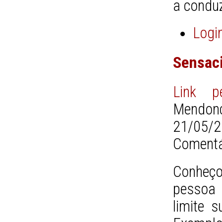
a conduz
Logi
Sensaci
Link p
Mendonç
21/05/2
Comentá
Conheç
pessoa 
limite 