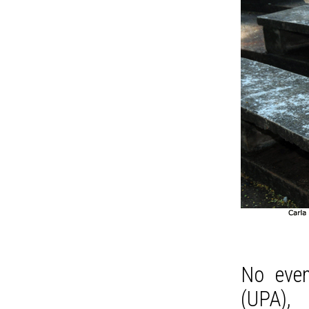
No even
(UPA),