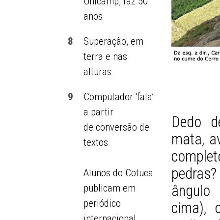
Unicamp, faz 50
anos
8
Superação, em
terra e nas
alturas
9
Computador ‘fala’
a partir
Dedo de
de conversão de
mata, a
textos
comple
pedras?
Alunos do Cotuca
ângulo 
publicam em
periódico
cima), 
internacional