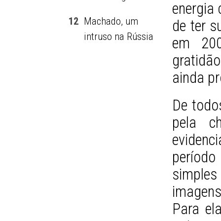
energia
12
Machado, um
de ter s
intruso na Rússia
em 200
gratidã
ainda pr
De todo
pela c
evidenc
período
simple
imagens
Para ela