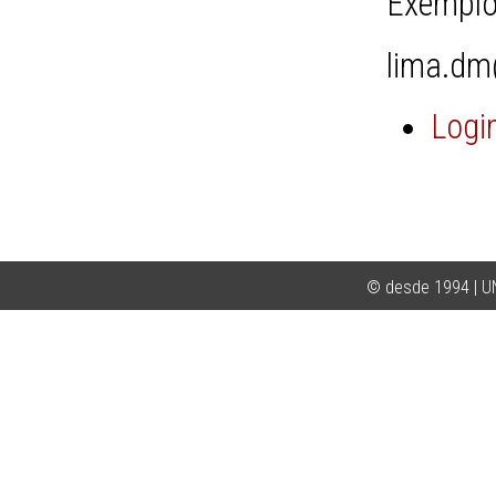
Exemplo
lima.dm
Logi
© desde 1994 | 