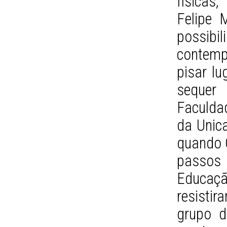
físicas
Felipe 
possibi
contemp
pisar l
sequer
Faculda
da Unic
quando 
passos
Educaçã
resisti
grupo d