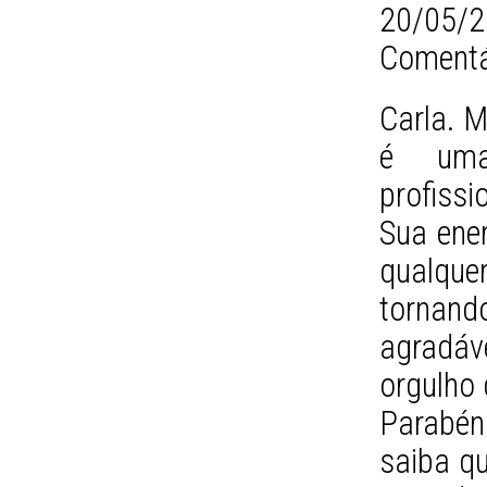
20/05/2
Comentá
Carla. M
é uma
profiss
Sua ene
qualqu
tornan
agradáv
orgulho 
Parabén
saiba q