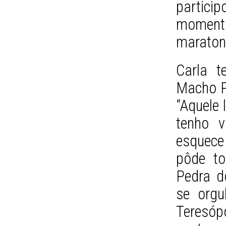
particip
momento
maraton
Carla 
Macho Pi
“Aquele 
tenho v
esquece
pôde to
Pedra d
se orgu
Teresópo