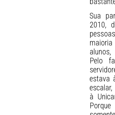
bastante
Sua par
2010, d
pessoas
maiori
alunos,
Pelo fa
servido
estava 
escalar,
à Unica
Porque
somente