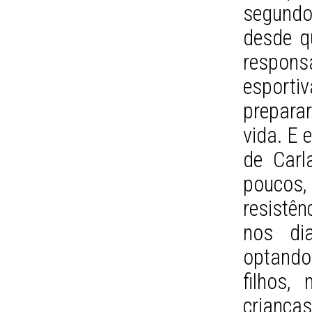
segund
desde q
respon
esport
prepara
vida. E 
de Carl
poucos
resistênc
nos di
optando
filhos
criança