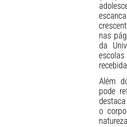
adolesce
escancar
crescen
nas pág
da Univ
escolas
recebida
Além do
pode re
destaca
o corpo
natureza