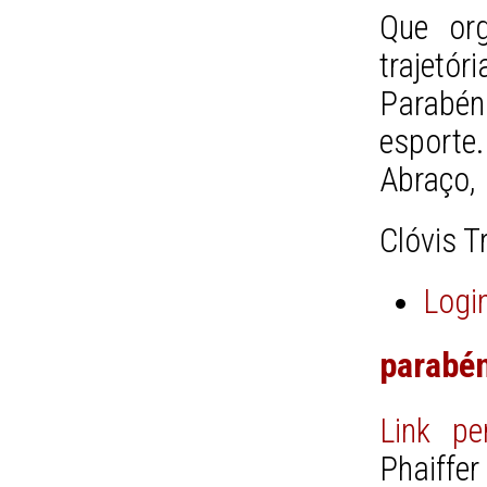
Que org
trajetóri
Parabé
esporte.
Abraço,
Clóvis T
Logi
parabé
Link pe
Phaiffe