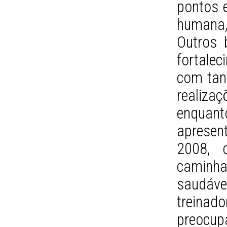
pontos e
humana,
Outros 
fortale
com tant
realiza
enquan
apresen
2008, d
camin
saudáve
treinad
preocup