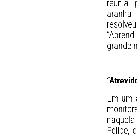
reunia 
aranha
resolveu
“Aprend
grande m
“Atrevid
Em um a
monitora
naquela
Felipe,