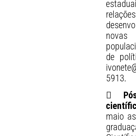
estadua
relaç
desenvo
novas 
populaci
de polí
ivonete
5913.
 Pós
científi
maio as
gradua