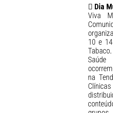
 Dia M
Viva M
Comun
organiza
10 e 14
Tabaco.
Saúde 
ocorrem 
na Tend
Clínica
distrib
conteú
grupos