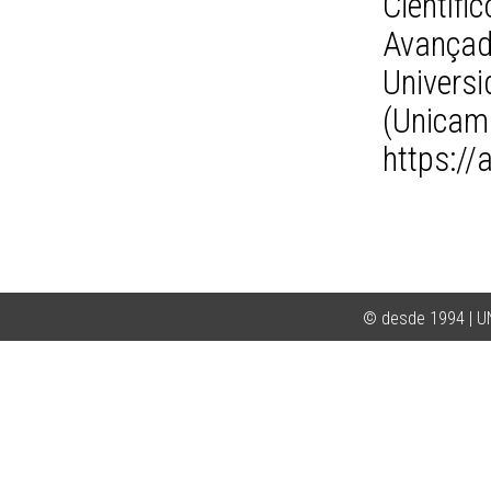
Científ
Avançad
Univer
(Uni
https://
© desde 1994 | 