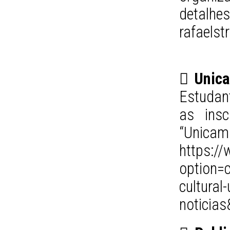
deta
rafaelst
 Unica
Estudan
as insc
“Unicam
https:/
option=
cultural
noticia