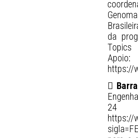
coorden
Genoma
Brasilei
da pro
Topics 
Apoio:
https:/
 Barra
Engenhar
24 
https:/
sigla=F