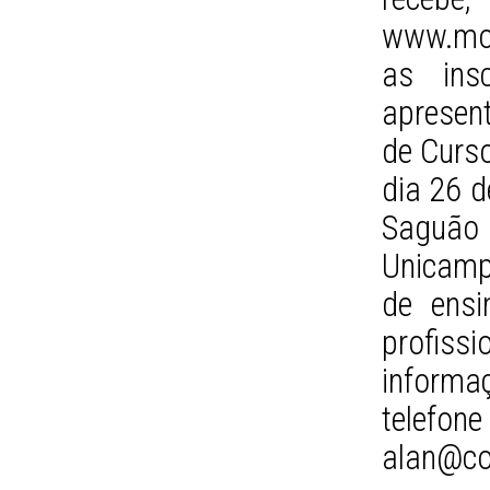
www.mos
as ins
apresen
de Curso
dia 26 d
Saguão 
Unicamp
de ens
profissi
inform
telefo
alan@co