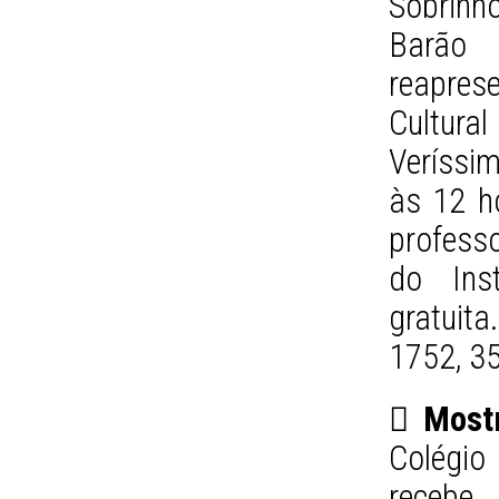
Sobrinh
Barão 
reapres
Cultur
Veríssi
às 12 h
professo
do Inst
gratuit
1752, 3
 Mostr
Colégio
recebe