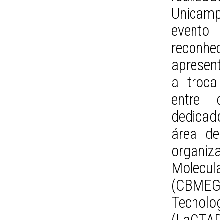
Unicamp
evento
reconh
apresen
a troca
entre 
dedicad
área de
organiz
Molecu
(CBMEG)
Tecnol
(LaCTA