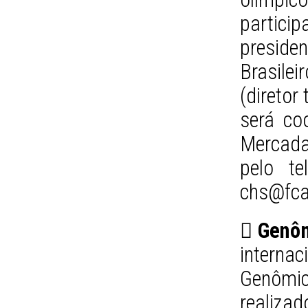
particip
presid
Brasil
(diretor
será co
Mercad
pelo te
chs@fca
 Genôm
interna
Genômi
realiza