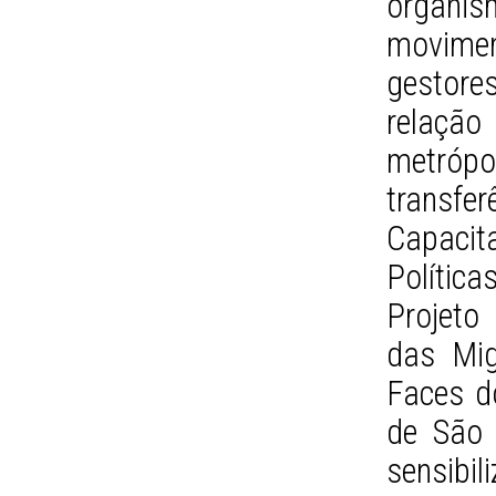
organi
moviment
gestore
relaçã
metrópo
transfer
Capaci
Polític
Projeto
das Mig
Faces d
de São 
sensibi