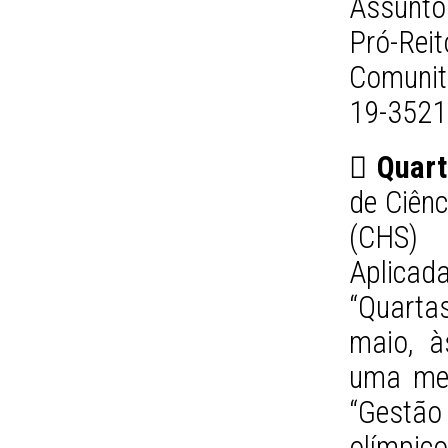
Assunto
Pró-Rei
Comunit
19-3521
 Quart
de Ciên
(CHS) 
Aplica
“Quarta
maio, à
uma mes
“Gestão 
olímpic