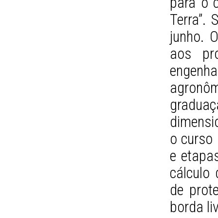
para o 
Terra”. 
junho. O
aos pro
engenh
agronô
graduaç
dimensi
o curso 
e etapa
cálculo 
de prote
borda li