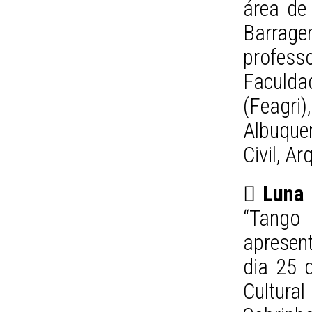
área de
Barragen
profess
Faculd
(Feagr
Albuque
Civil, A
 Luna 
“Tango 
apresen
dia 25 
Cultural