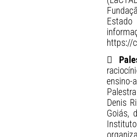
Fundaç
Estado
inf
https:/
 Pale
raciocí
ensino
Palestr
Denis Ri
Goiás, 
Institut
organiz