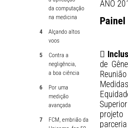
ANO 201
da computação
na medicina
Painel
4
Alçando altos
voos
 Inclu
5
Contra a
de Gêne
negligência,
Reuniã
a boa ciência
Medida
6
Por uma
Equida
medição
Superio
avançada
projeto
7
FCM, embrião da
parceri