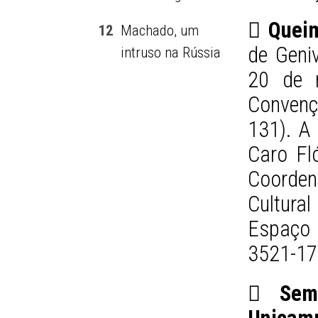
 Queim
12
Machado, um
de Geni
intruso na Rússia
20 de 
Convenç
131). A
Caro Fl
Coorde
Cultura
Espaço 
3521-17
 Semi