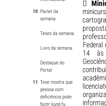
 Mini
minicu
10
Painel da
cartogr
semana
proposta
Teses da semana
professo
Federal 
Livro da semana
14 às 
Geociên
Destaque do
contri
Portal
acadêm
11
Tese mostra que
licencia
pessoa com
organiz
deficiência pode
informaç
fazer kung fu