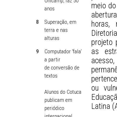
Unicamp, faz 50
meio do 
anos
abertura
8
Superação, em
horas, 
terra e nas
Diretori
alturas
projeto 
as est
9
Computador ‘fala’
acesso
a partir
de conversão de
permanê
textos
pertenc
ou vuln
Alunos do Cotuca
Educaç
publicam em
Latina (
periódico
internacional