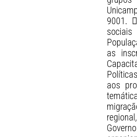
Unicamp
9001. 
sociai
Populaçã
as insc
Capaci
Política
aos pro
temáti
migraç
regiona
Governo