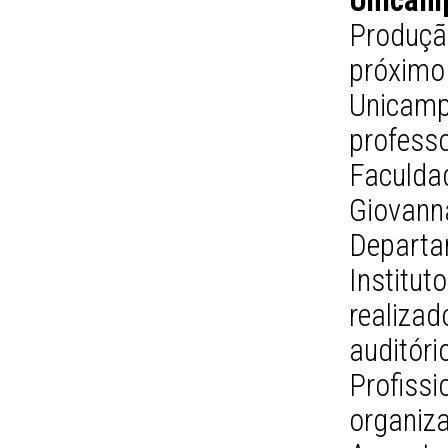
Unicam
Produçã
próximo
Unicam
profess
Faculdad
Giova
Depart
Institut
realizad
auditór
Profis
organi