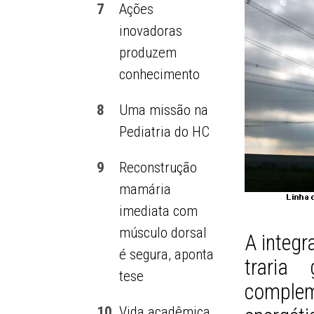
7
Ações
inovadoras
produzem
conhecimento
8
Uma missão na
Pediatria do HC
9
Reconstrução
mamária
imediata com
músculo dorsal
A integr
é segura, aponta
traria
tese
comple
10
Vida acadêmica