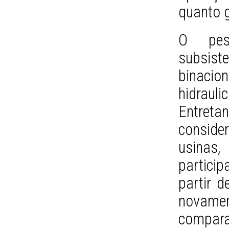
quanto 
O pes
subsist
binac
hidraul
Entret
conside
usinas
partici
partir d
novamen
compara