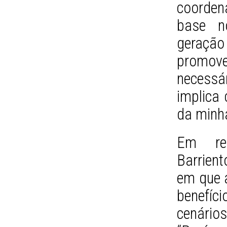
coorden
base n
geração
promove
necessár
implica
da minha
Em rel
Barrien
em que 
benefíc
cenário