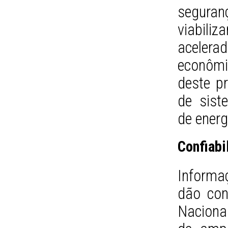
seguran
viabili
acelera
econômi
deste p
de sist
de energ
Confiabi
Informaç
dão con
Nacional