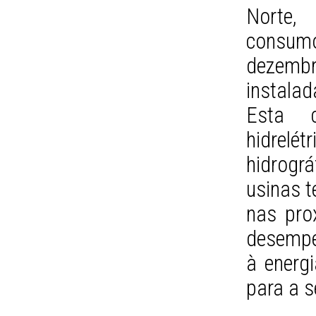
Norte,
consum
dezem
instala
Esta 
hidrelét
hidrográ
usinas t
nas pro
desempe
à energi
para a s