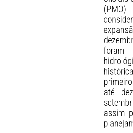
(PMO)
consid
expans
dezembr
foram 
hidrológ
históri
primeiro
até de
setembr
assim p
planeja