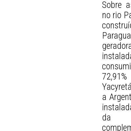
Sobre a
no rio P
constru
Paragua
gerado
instala
consum
72,91% 
Yacyretá
a Argen
instala
da d
complem