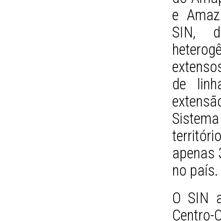
e Amazo
SIN, d
heterog
extenso
de lin
extensã
Sistem
territó
apenas 3
no país.
O SIN a
Centro-O