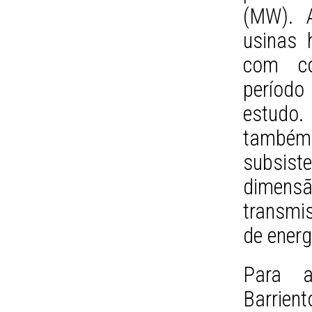
(MW). A
usinas 
com co
período
estudo.
também 
subsis
dimensã
transmi
de energ
Para a
Barrie