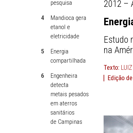
2012 – 
pesquisa
4
Mandioca gera
Energi
etanol e
eletricidade
Estudo m
na Améri
5
Energia
compartilhada
Texto:
LUI
6
Engenheira
Edição de
detecta
metais pesados
em aterros
sanitários
de Campinas