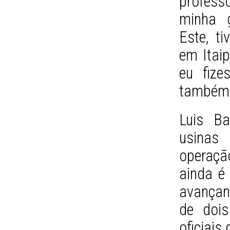
profess
minha g
Este, t
em Itaip
eu fiz
também 
Luis Ba
usinas 
operaçã
ainda é
avançand
de doi
oficiai