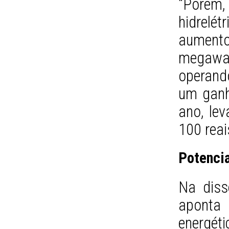
“Porém
hidrel
aumento
megawat
operand
um ganh
ano, le
100 reai
Potencia
Na diss
aponta 
energét