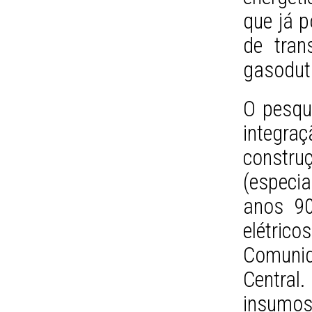
que já p
de tran
gasodut
O pesqu
integra
constru
(especia
anos 90
elétric
Comunid
Centra
insumos