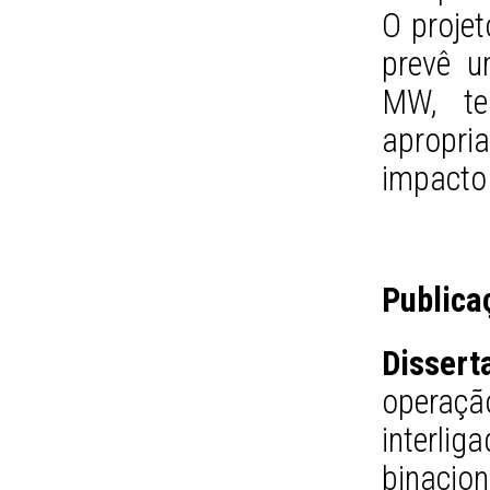
O projet
prevê u
MW, te
apropria
impacto
Publica
Dissert
operaç
interlig
binacion