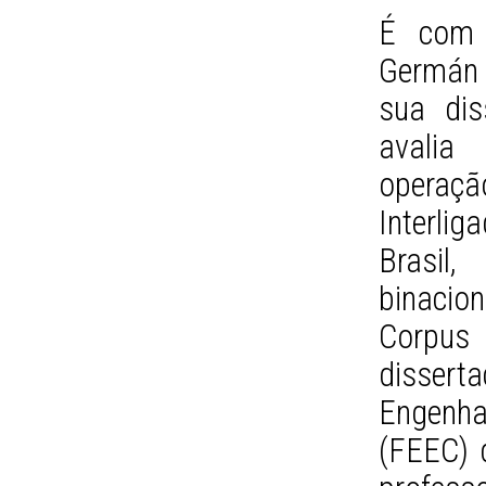
É com 
Germán 
sua dis
avalia
operaç
Interli
Brasil
binacio
Corpus
disser
Engenha
(FEEC) 