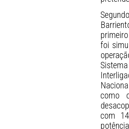
Segund
Barrien
primeir
foi sim
operaç
Sistema
Interlig
Naciona
como o
desacop
com 147
potência