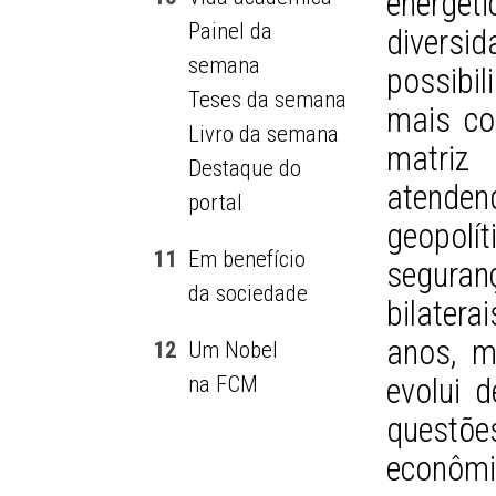
energéti
Painel da
diversid
semana
possibi
Teses da semana
mais com
Livro da semana
matriz
Destaque do
atende
portal
geopolí
11
Em benefício
seguran
da sociedade
bilater
anos, m
12
Um Nobel
na FCM
evolui d
questõ
econômi