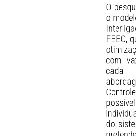
O pesqui
o model
Interli
FEEC, q
otimiza
com vaz
cada 
aborda
Controle
possíve
individu
do siste
pretende