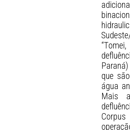
adicio
binaci
hidrau
Sudest
“Tomei,
defluênc
Paraná) 
que são
água an
Mais a
defluên
Corpus 
operaçã