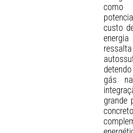
como o
potenci
custo d
energia
ressal
autossu
detendo 
gás nat
integr
grande 
conc
compl
energéti