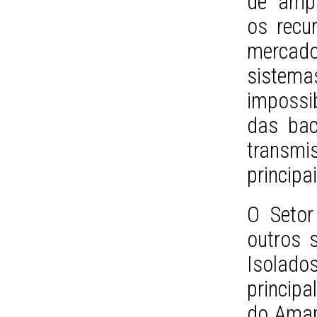
de ampli
os recu
mercados
sistema
impossi
das bac
transmis
principa
O Setor 
outros 
Isola
princip
do Amap