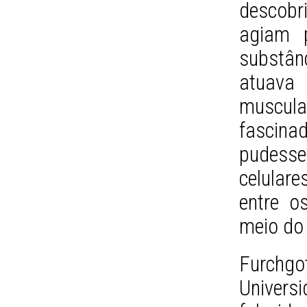
descobr
agiam p
substân
atuava
muscula
fascina
pudesse
celular
entre o
meio do 
Furch
Univers