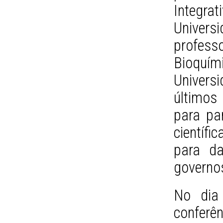
Integ
Univers
profe
Bioquí
Univers
últimos
para par
científi
para da
governo
No dia 
conferê