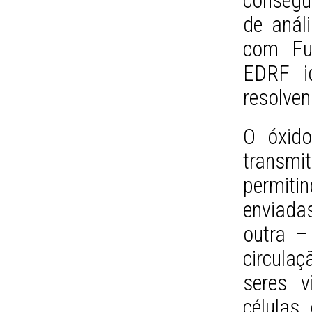
consegu
de anál
com Fur
EDRF id
resolven
O óxido
transm
permit
enviada
outra –
circula
seres v
células,