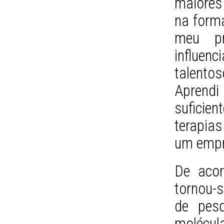
maiores 
na form
meu pr
influen
talent
Aprendi
suficie
terapia
um empr
De acor
tornou-
de pes
molécu