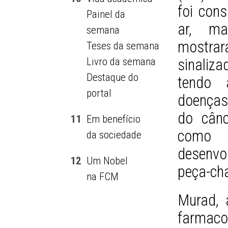
foi con
Painel da
ar, ma
semana
mostra
Teses da semana
Livro da semana
sinaliz
Destaque do
tendo 
portal
doenças
do cânc
11
Em benefício
como 
da sociedade
desenvol
12
Um Nobel
peça-ch
na FCM
Murad,
farmacol