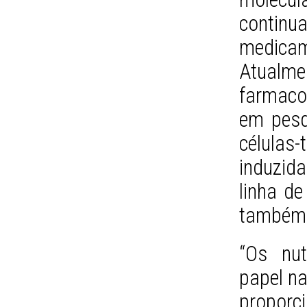
contin
medicam
Atualm
farmaco
em pesq
células
induzid
linha de
também 
“Os nut
papel na
proporci