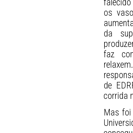
falecid
os vaso
aumenta
da supe
produze
faz co
relaxe
respons
de EDRF
corrida 
Mas foi 
Univer