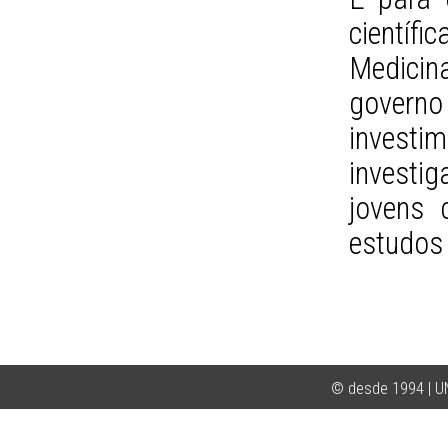
científi
Medicin
govern
investi
investi
jovens 
estudos 
© desde 1994 | 