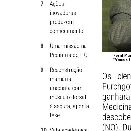
7
Ações
inovadoras
produzem
conhecimento
8
Uma missão na
Pediatria do HC
9
Reconstrução
Os cien
mamária
Furchgot
imediata com
ganhara
músculo dorsal
Medicin
é segura, aponta
tese
descober
(NO). Du
10
Vida acadêmica