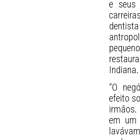
e seus 
carreir
dentis
antropo
peque
restaur
Indiana.
“O negó
efeito s
irmãos.
em um t
lavávam