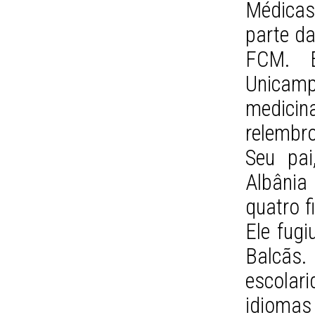
Médicas
parte d
FCM. E
Unicamp
medici
relembr
Seu pai
Albânia
quatro f
Ele fug
Balcãs
escolar
idioma