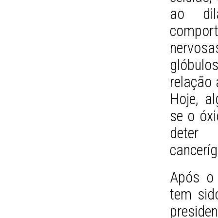
ao dil
compor
nervos
glóbulo
relação 
Hoje, a
se o óxi
deter 
cancerí
Após o 
tem sid
preside