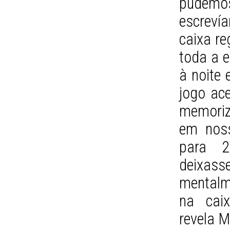
pudemo
escreví
caixa re
toda a e
à noite 
jogo ace
memoriz
em noss
para 2
deixass
mentalm
na caix
revela M