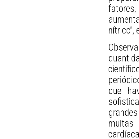
fatores
aumenta
nítrico”,
Observ
quantid
científi
periódic
que hav
sofisti
grande
muitas
cardíaca