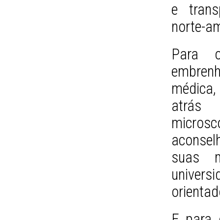
e trans
norte-a
Para 
embrenh
médica,
atrás
microsc
aconsel
suas m
univers
orientad
E para 