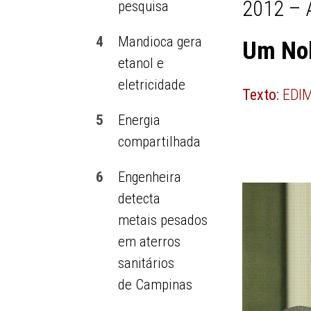
2012 – 
pesquisa
4
Mandioca gera
Um No
etanol e
eletricidade
Texto:
EDI
5
Energia
compartilhada
6
Engenheira
detecta
metais pesados
em aterros
sanitários
de Campinas