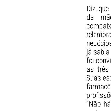
Diz que
da mã
compaix
relembra
negócio
já sabia
foi conv
as três
Suas esc
farmac
profiss
“Não há