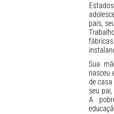
Estado
adolesc
país, s
Trabal
fábric
instalan
Sua mãe
nasceu e
de casa
seu pai
A pobr
educaçã