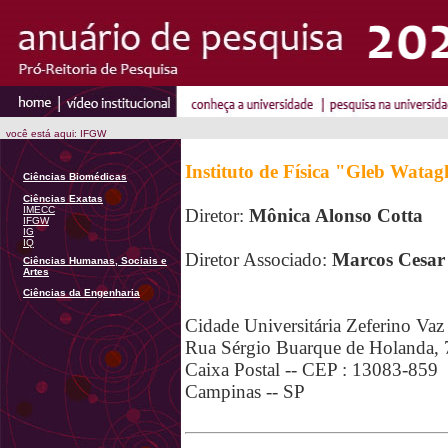
você está aqui: IFGW
Instituto de Física "Gleb Wata
Ciências Biomédicas
Ciências Exatas
IMECC
Diretor:
Mônica Alonso Cotta
IFGW
IG
IQ
Diretor Associado:
Marcos Cesar 
Ciências Humanas, Sociais e
Artes
Ciências da Engenharia
Cidade Universitária Zeferino Vaz
Rua Sérgio Buarque de Holanda, 
Caixa Postal -- CEP : 13083-859
Campinas -- SP