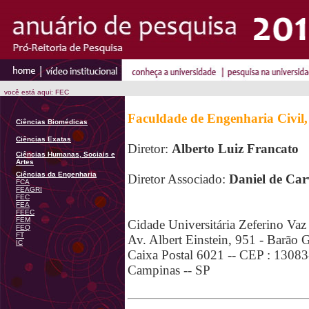
você está aqui: FEC
Faculdade de Engenharia Civil,
Ciências Biomédicas
Ciências Exatas
Diretor:
Alberto Luiz Francato
Ciências Humanas, Sociais e
Artes
Ciências da Engenharia
Diretor Associado:
Daniel de Car
FCA
FEAGRI
FEC
FEA
FEEC
FEM
Cidade Universitária Zeferino Vaz
FEQ
FT
Av. Albert Einstein, 951 - Barão 
IC
Caixa Postal 6021 -- CEP : 1308
Campinas -- SP